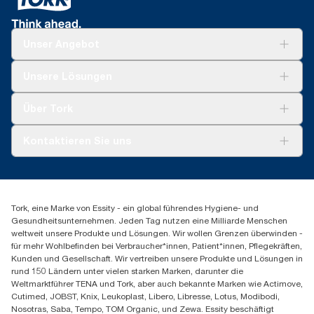
Unser Angebot
Lösungen
Unsere Lösungen
Nachhaltigkeit
Tork Clean Care
Tork Vision Reinigung
Über Tork
Montage & Spenderrecycling
AD-a-Glance
Tork PaperCircle
Über uns
Kontaktieren Sie uns
Erfolgsgeschichten
Presse & Neuigkeiten
torkmaster@essity.com
Produktreklamation
+49 (0)621/778 4700
Servicereklamation
Finden Sie Ihren Vertriebspartner
Spenderreklamation
Tork, eine Marke von Essity - ein global führendes Hygiene- und
Essity Professional Hygiene Germany GmbH
Gesundheitsunternehmen. Jeden Tag nutzen eine Milliarde Menschen
Sandhofer Straße 176
weltweit unsere Produkte und Lösungen. Wir wollen Grenzen überwinden -
68305 Mannheim
für mehr Wohlbefinden bei Verbraucher*innen, Patient*innen, Pflegekräften,
Mo-Do 8:00-16:30 Uhr | Fr 8:00-15:00
Kunden und Gesellschaft. Wir vertreiben unsere Produkte und Lösungen in
rund 150 Ländern unter vielen starken Marken, darunter die
Weltmarktführer TENA und Tork, aber auch bekannte Marken wie Actimove,
Cutimed, JOBST, Knix, Leukoplast, Libero, Libresse, Lotus, Modibodi,
Nosotras, Saba, Tempo, TOM Organic, und Zewa. Essity beschäftigt