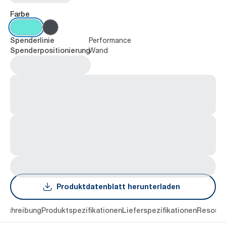
Farbe
Performance
Spenderlinie
Wand
Spenderpositionierung
Produktdatenblatt herunterladen
eschreibung
Produktspezifikationen
Lieferspezifikationen
Resourc