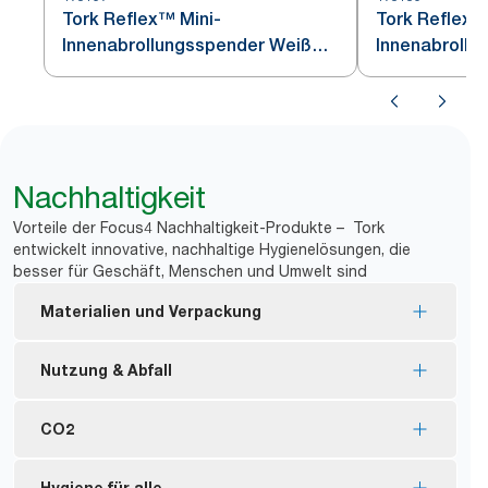
Tork Reflex™ Mini-
Tork Reflex
Innenabrollungsspender Weiß
Innenabrollu
und Türkis M3
und Türkis M
Nachhaltigkeit
Vorteile der Focus4 Nachhaltigkeit-Produkte – Tork
entwickelt innovative, nachhaltige Hygienelösungen, die
besser für Geschäft, Menschen und Umwelt sind
Materialien und Verpackung
FSC®-Siegel – hergestellt aus nachhaltig
Nutzung & Abfall
gewonnenen Fasern.
Der Großteil des Sortiments trägt die EU Ecolabel-
Einzelblattentnahme für kontrollierten Verbrauch
CO2
Zertifizierung – reduzierte Umweltbelastung
*
spart bis zu 37 % Papier.
*
während des Produktlebenszyklus.
CO2-neutral zertifizierte Spender – produziert mit
Hygiene für alle