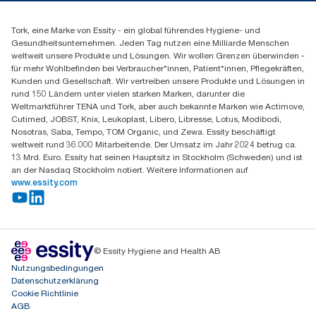
Produktreklamation
+49 (0)621/778 4700
Servicereklamation
Finden Sie Ihren Vertriebspartner
Spenderreklamation
Tork, eine Marke von Essity - ein global führendes Hygiene- und
Essity Professional Hygiene Germany GmbH
Gesundheitsunternehmen. Jeden Tag nutzen eine Milliarde Menschen
Sandhofer Straße 176
weltweit unsere Produkte und Lösungen. Wir wollen Grenzen überwinden -
68305 Mannheim
für mehr Wohlbefinden bei Verbraucher*innen, Patient*innen, Pflegekräften,
Mo-Do 8:00-16:30 Uhr | Fr 8:00-15:00
Kunden und Gesellschaft. Wir vertreiben unsere Produkte und Lösungen in
rund 150 Ländern unter vielen starken Marken, darunter die
Weltmarktführer TENA und Tork, aber auch bekannte Marken wie Actimove,
Cutimed, JOBST, Knix, Leukoplast, Libero, Libresse, Lotus, Modibodi,
Nosotras, Saba, Tempo, TOM Organic, und Zewa. Essity beschäftigt
weltweit rund 36.000 Mitarbeitende. Der Umsatz im Jahr 2024 betrug ca.
13 Mrd. Euro. Essity hat seinen Hauptsitz in Stockholm (Schweden) und ist
an der Nasdaq Stockholm notiert. Weitere Informationen auf
www.essity.com
© Essity Hygiene and Health AB
Nutzungsbedingungen
Datenschutzerklärung
Cookie Richtlinie
AGB