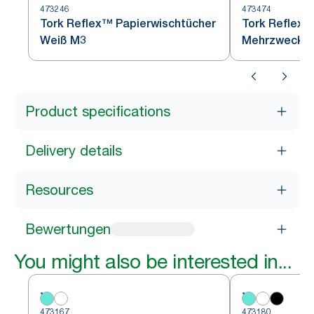
473246
473474
Tork Reflex™ Papierwischtücher
Tork Reflex™
Weiß M3
Mehrzweck-P
Weiß M3
Product specifications
Delivery details
Resources
Bewertungen
You might also be interested in...
473167
473180