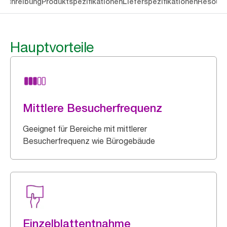
eschreibung
Produktspezifikationen
Lieferspezifikationen
Resourc
Hauptvorteile
Mittlere Besucherfrequenz
Geeignet für Bereiche mit mittlerer
Besucherfrequenz wie Bürogebäude
Einzelblattentnahme