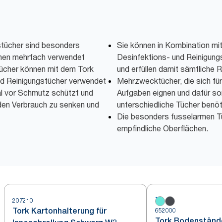
stücher sind besonders
Sie können in Kombination mi
nnen mehrfach verwendet
Desinfektions- und Reinigung
Tücher können mit dem Tork
und erfüllen damit sämtliche
nd Reinigungstücher verwendet
Mehrzwecktücher, die sich fü
al vor Schmutz schützt und
Aufgaben eignen und dafür so
 den Verbrauch zu senken und
unterschiedliche Tücher benö
Die besonders fusselarmen Tüc
empfindliche Oberflächen.
207210
Tork Kartonhalterung für
652000
Tork Bodenstände