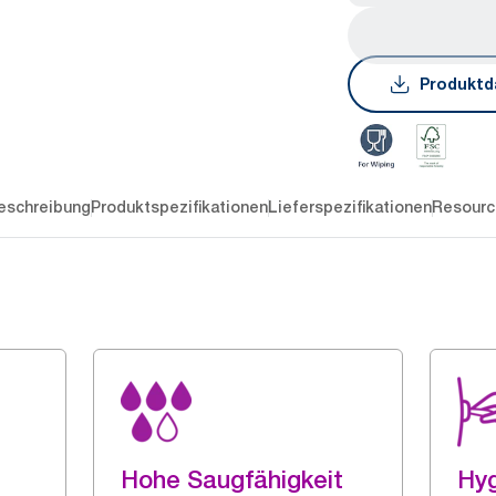
Produktd
eschreibung
Produktspezifikationen
Lieferspezifikationen
Resourc
Hohe Saugfähigkeit
Hyg