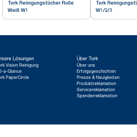
Tork Reinigungstücher Rolle
Tork Reinigungst
Weiß W1
W1/2/3
nsere Lösungen
Über Tork
rk Vision Reinigung
Über uns
D-a-Glance
Erfolgsgeschichten
rk PaperCircle
Presse & Neuigkeiten
Produktreklamation
Servicereklamation
Spenderreklamation