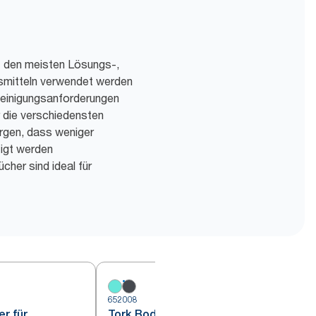
t den meisten Lösungs-,
smitteln verwendet werden
 Reinigungsanforderungen
r die verschiedensten
rgen, dass weniger
tigt werden
her sind ideal für
652008
6
r für
Tork Bodenständer für