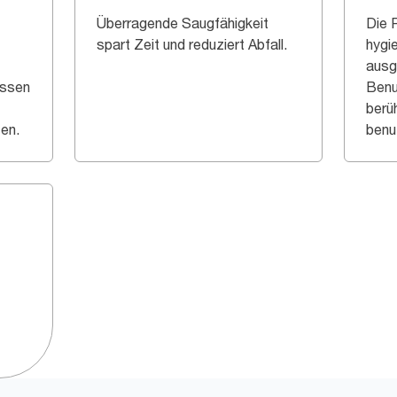
Überragende Saugfähigkeit
Die 
spart Zeit und reduziert Abfall.
hygi
ausg
üssen
Benu
berü
ten.
benu