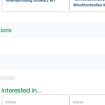
Innenabrollung Schwarz W3
Wischtuchrollen 
W1
tions
interested in...
510104
510137