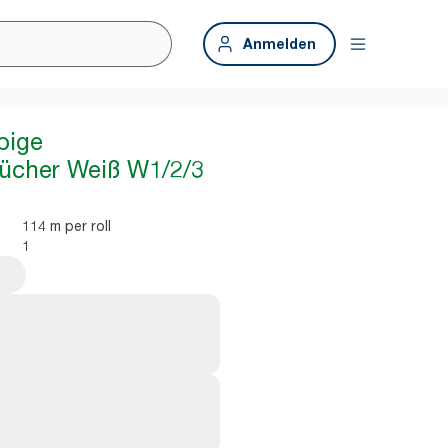
Anmelden
bige
ücher Weiß W1/2/3
114 m per roll
1