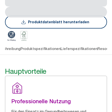
Produktdatenblatt herunterladen
eschreibung
Produktspezifikationen
Lieferspezifikationen
Resourc
Hauptvorteile
Professionelle Nutzung
Für den Einsatz im Gesundheitswesen und