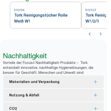
510104
510137
Tork Reinigungstücher Rolle
Tork Reinigu
Weiß W1
W1/2/3
Nachhaltigkeit
Vorteile der Focus4 Nachhaltigkeit-Produkte – Tork
entwickelt innovative, nachhaltige Hygienelösungen, die
besser für Geschäft, Menschen und Umwelt sind
Materialien und Verpackung
Nachfüllmaterial mit FSC®-Zertifizierung – die
Nutzung & Abfall
holzbasierten Fasern im Produkt wurden
nachhaltig gewonnen.
Die Tücher können mehrmals verwendet werden,
CO2