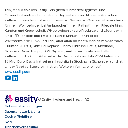
Servicereklamation
Finden Sie Ihren Vertriebspartner
Spenderreklamation
Tork, eine Marke von Essity - ein global führendes Hygiene- und
Essity Professional Hygiene Germany GmbH
Gesundheitsunternehmen. Jeden Tag nutzen eine Milliarde Menschen
Sandhofer Straße 176
weltweit unsere Produkte und Lösungen. Wir wollen Grenzen überwinden -
68305 Mannheim
für mehr Wohlbefinden bei Verbraucher*innen, Patient*innen, Pflegekräften,
Mo-Do 8:00-16:30 Uhr | Fr 8:00-15:00
Kunden und Gesellschaft. Wir vertreiben unsere Produkte und Lösungen in
rund 150 Ländern unter vielen starken Marken, darunter die
Weltmarktführer TENA und Tork, aber auch bekannte Marken wie Actimove,
Cutimed, JOBST, Knix, Leukoplast, Libero, Libresse, Lotus, Modibodi,
Nosotras, Saba, Tempo, TOM Organic, und Zewa. Essity beschäftigt
weltweit rund 36.000 Mitarbeitende. Der Umsatz im Jahr 2024 betrug ca.
13 Mrd. Euro. Essity hat seinen Hauptsitz in Stockholm (Schweden) und ist
an der Nasdaq Stockholm notiert. Weitere Informationen auf
www.essity.com
© Essity Hygiene and Health AB
Nutzungsbedingungen
Datenschutzerklärung
Cookie Richtlinie
AGB
Transportverpackung