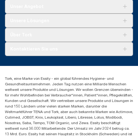
Unser Angebot
Lösungen
Unsere Lösungen
Nachhaltigkeit
Tork Clean Care
Tork Vision Reinigung
Über Tork
Montage & Spenderrecycling
AD-a-Glance
Tork PaperCircle
Über uns
Kontaktieren Sie uns
Erfolgsgeschichten
Presse & Neuigkeiten
torkmaster@essity.com
Produktreklamation
+49 (0)621/778 4700
Servicereklamation
Finden Sie Ihren Vertriebspartner
Spenderreklamation
Tork, eine Marke von Essity - ein global führendes Hygiene- und
Essity Professional Hygiene Germany GmbH
Gesundheitsunternehmen. Jeden Tag nutzen eine Milliarde Menschen
Sandhofer Straße 176
weltweit unsere Produkte und Lösungen. Wir wollen Grenzen überwinden -
68305 Mannheim
für mehr Wohlbefinden bei Verbraucher*innen, Patient*innen, Pflegekräften,
Mo-Do 8:00-16:30 Uhr | Fr 8:00-15:00
Kunden und Gesellschaft. Wir vertreiben unsere Produkte und Lösungen in
rund 150 Ländern unter vielen starken Marken, darunter die
Weltmarktführer TENA und Tork, aber auch bekannte Marken wie Actimove,
Cutimed, JOBST, Knix, Leukoplast, Libero, Libresse, Lotus, Modibodi,
Nosotras, Saba, Tempo, TOM Organic, und Zewa. Essity beschäftigt
weltweit rund 36.000 Mitarbeitende. Der Umsatz im Jahr 2024 betrug ca.
13 Mrd. Euro. Essity hat seinen Hauptsitz in Stockholm (Schweden) und ist