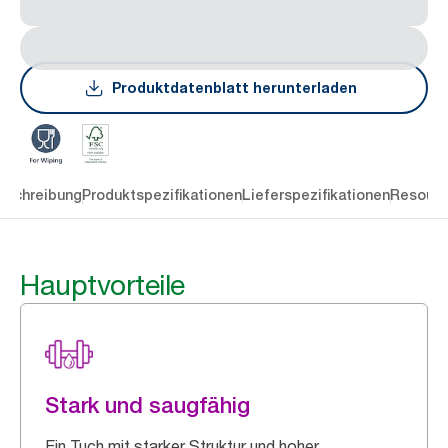
Produktdatenblatt herunterladen
eschreibung
Produktspezifikationen
Lieferspezifikationen
Resourc
Hauptvorteile
Stark und saugfähig
Ein Tuch mit starker Struktur und hoher