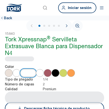
Iniciar sesión
Back
1 / 7
15840
®
Tork Xpressnap
Servilleta
Extrasuave Blanca para Dispensador
N4
Color
1/4
Tipo de plegado
2
Número de capas
Premium
Calidad
Descargar ficha técnica de producto