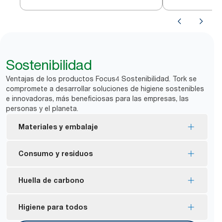
Dispensador
Sostenibilidad
Ventajas de los productos Focus4 Sostenibilidad. Tork se
compromete a desarrollar soluciones de higiene sostenibles
e innovadoras, más beneficiosas para las empresas, las
personas y el planeta.
Materiales y embalaje
Recambios certificados con la etiqueta ecológica
Consumo y residuos
de la UE: impacto medioambiental reducido en
todo el ciclo de vida del producto
La dispensación individual ayuda a controlar el
Huella de carbono
FSC® certified refills – made from responsibly
consumo y reducir los residuos.
sourced fiber.
Reduce el desperdicio de servilletas en hasta un
Tork Xpressnap tiene una huella de carbono media
Higiene para todos
La servilleta Tork Xpressnap® Natural está
*
43 %.
de principio a fin de 3 g de CO₂e por uso, y desde