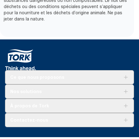
substances dangereuses ou non compostables. Le flux des
déchets ou des conditions spéciales peuvent s’appliquer
pour la nourriture et les déchets d’origine animale. Ne pas
jeter dans la nature.
Ce que nous proposons
Solutions
Nos solutions
Développement durable
Tork Clean Care
Tork Vision Nettoyage
À propos de Tork
AD-a-Glance
Tork PaperCircle
À propos de nous
Contactez-nous
Récits d’une réussite
service-commande.tork@essity.com
01 85 07 92 00