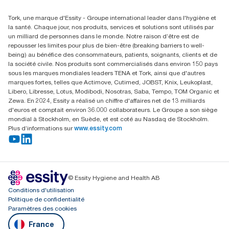
Rechercher des distributeurs
Tork, une marque d'Essity - Groupe international leader dans l'hygiène et
la santé. Chaque jour, nos produits, services et solutions sont utilisés par
un milliard de personnes dans le monde. Notre raison d’être est de
repousser les limites pour plus de bien-être (breaking barriers to well-
being) au bénéfice des consommateurs, patients, soignants, clients et de
la société civile. Nos produits sont commercialisés dans environ 150 pays
sous les marques mondiales leaders TENA et Tork, ainsi que d'autres
marques fortes, telles que Actimove, Cutimed, JOBST, Knix, Leukoplast,
Libero, Libresse, Lotus, Modibodi, Nosotras, Saba, Tempo, TOM Organic et
Zewa. En 2024, Essity a réalisé un chiffre d'affaires net de 13 milliards
d'euros et comptait environ 36.000 collaborateurs. Le Groupe a son siège
mondial à Stockholm, en Suède, et est coté au Nasdaq de Stockholm.
Plus d’informations sur
www.essity.com
© Essity Hygiene and Health AB
Conditions d'utilisation
Politique de confidentialité
Paramètres des cookies
France