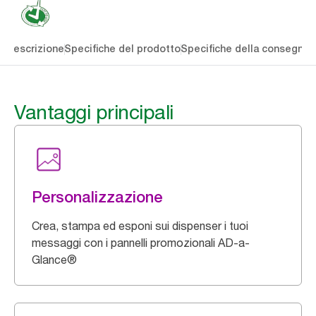
li
Descrizione
Specifiche del prodotto
Specifiche della consegna
S
Vantaggi principali
Personalizzazione
Crea, stampa ed esponi sui dispenser i tuoi
messaggi con i pannelli promozionali AD-a-
Glance®