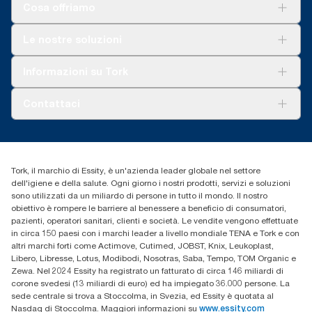
***
Possono essere applicate restrizioni locali. Prima dello
Cosa offriamo
specifici.
smaltimento in un bidone per il compostaggio industriale,
**
consultare le autorità locali per confermare che il prodotto
Mediamente, rispetto all’impronta di carbonio media di tutte le
Soluzioni
Le nostre soluzioni
venga accettato. Assicurarsi inoltre che il prodotto non sia stato
ricariche Tork Xpressnap (N4) prima dell’inizio dell’acquisto di
Sostenibilità
usato insieme a sostanze pericolose o non compostabili.
elettricità rinnovabile, verificata e convalidata da garanzie di
Tork Clean Care
Tork Vision Pulizia
origine, per le nostre attività di produzione della carta. Le
Informazioni su Tork
AD-a-Glance
risultanti riduzioni dell’impronta di carbonio sono state
quantificate tramite valutazioni di terzi del ciclo di vita cradle-
Tork PaperCircle
Chi siamo
Contattaci
to-grave.
Storie di successo
cfomitaly@torkglobal.com
+39 0331 443896
Trova un distributore
Tork, il marchio di Essity, è un'azienda leader globale nel settore
dell'igiene e della salute. Ogni giorno i nostri prodotti, servizi e soluzioni
sono utilizzati da un miliardo di persone in tutto il mondo. Il nostro
obiettivo è rompere le barriere al benessere a beneficio di consumatori,
pazienti, operatori sanitari, clienti e società. Le vendite vengono effettuate
in circa 150 paesi con i marchi leader a livello mondiale TENA e Tork e con
altri marchi forti come Actimove, Cutimed, JOBST, Knix, Leukoplast,
Libero, Libresse, Lotus, Modibodi, Nosotras, Saba, Tempo, TOM Organic e
Zewa. Nel 2024 Essity ha registrato un fatturato di circa 146 miliardi di
corone svedesi (13 miliardi di euro) ed ha impiegato 36.000 persone. La
sede centrale si trova a Stoccolma, in Svezia, ed Essity è quotata al
Nasdaq di Stoccolma. Maggiori informazioni su
www.essity.com