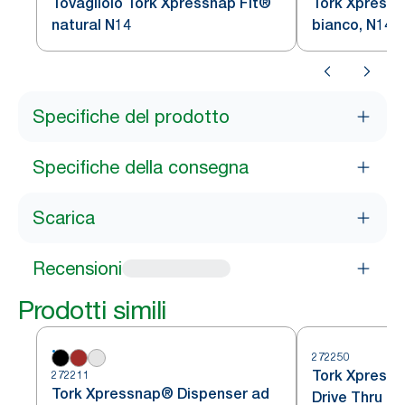
Tovagliolo Tork Xpressnap Fit®
Tork Xpressn
natural N14
bianco, N14, 2
da 120 tovagl
Specifiche del prodotto
Specifiche della consegna
Scarica
Recensioni
Prodotti simili
272250
Tork Xpress
272211
Tork Xpressnap® Dispenser ad
Drive Thru per