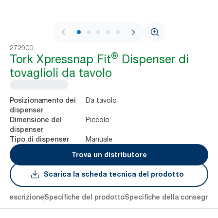
1 / 7
272900
®
Tork Xpressnap Fit
Dispenser di
tovaglioli da tavolo
Da tavolo
Posizionamento dei
dispenser
Piccolo
Dimensione del
dispenser
Manuale
Tipo di dispenser
Trova un distributore
Scarica la scheda tecnica del prodotto
li
Descrizione
Specifiche del prodotto
Specifiche della consegna
S