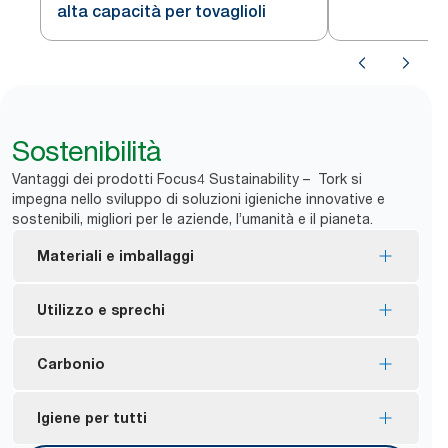
alta capacità per tovaglioli
intercalati
Sostenibilità
Vantaggi dei prodotti Focus4 Sustainability – Tork si
impegna nello sviluppo di soluzioni igieniche innovative e
sostenibili, migliori per le aziende, l’umanità e il pianeta.
Materiali e imballaggi
I tovaglioli Tork Xpressnap Fit Natural sono
Utilizzo e sprechi
realizzati al 100% con fibre riciclate. Il 30-70% delle
fibre proviene da fonti alternative come confezioni
Riduzione dell’83% dei tovaglioli inutilizzati
Carbonio
cartacee di bevande e scatole di cartone.
*
gettati.
Certificazione EU Ecolabel – Impatto ambientale
Le ricariche sono compostabili industrialmente ai
Tork Xpressnap Fit ha un’impronta di carbonio
Igiene per tutti
ridotto in tutto il ciclo di vita dei prodotti.
**
sensi della norma EN 13432.
media cradle-to-grave di 3,2 g di emissioni di CO2e