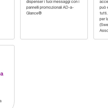
dispenser i tuoi messaggi con i
acce
pannelli promozionali AD-a-
può 
Glance®
tutt
per l
(Swe
Asso
ca
a