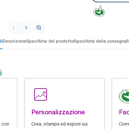
li
Descrizione
Specifiche del prodotto
Specifiche della consegna
S
i
Personalizzazione
Fac
e con
Crea, stampa ed esponi sui
Corre