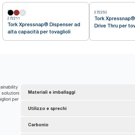
272250
Tork Xpressnap®
272211
Tork Xpressnap® Dispenser ad
Drive Thru per tov
alta capacità per tovaglioli
intercalati
inability
Materiali e imballaggi
 soluzioni
igliori per
Ricariche con certificazione EU Ecolabel – Impatto
Utilizzo e sprechi
il ciclo di vita dei prodotti
FSC® certified refills – made from responsibly sour
Il sistema a erogazione singola aiuta a contenere 
Carbonio
I tovaglioli Tork Xpressnap Natural sono realizzati a
*
Riduce gli sprechi di tovaglioli fino al 43%.