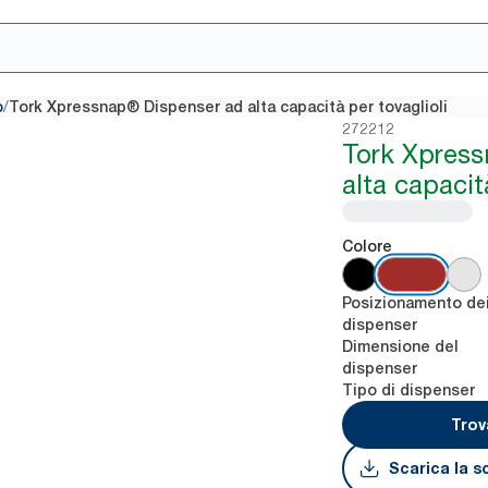
/
o
Tork Xpressnap® Dispenser ad alta capacità per tovaglioli
272212
Tork Xpres
alta capacit
Colore
Posizionamento de
dispenser
Dimensione del
dispenser
Tipo di dispenser
Trov
Scarica la s