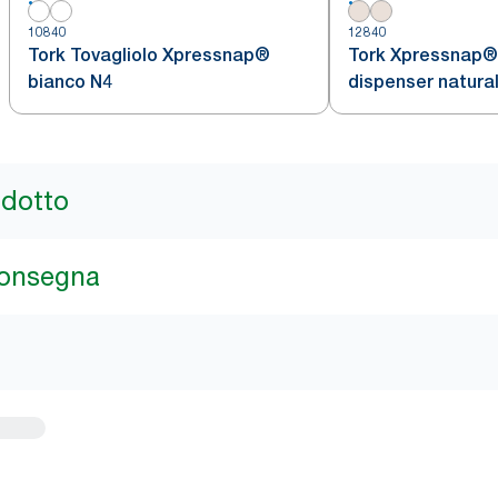
10840
12840
Tork Tovagliolo Xpressnap®
Tork Xpressnap® 
bianco N4
dispenser natura
piegato in 4, mon
cm, 8 confezioni 
tovaglioli, 12840
odotto
consegna