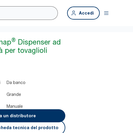
Accedi
®
snap
Dispenser ad
à per tovaglioli
Da banco
i
Grande
Manuale
a un distributore
cheda tecnica del prodotto