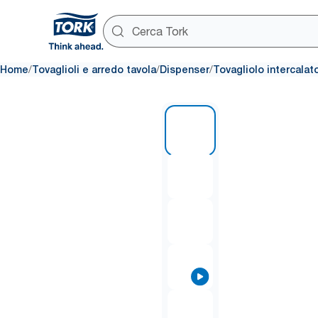
/
/
/
Home
Tovaglioli e arredo tavola
Dispenser
Tovagliolo intercalat
1 of 8