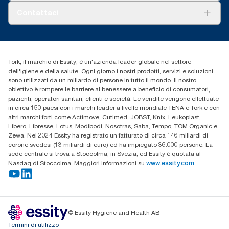
Tork PaperCircle
Chi siamo
Contattaci
Storie di successo
cfomitaly@torkglobal.com
+39 0331 443896
Trova un distributore
Tork, il marchio di Essity, è un'azienda leader globale nel settore
dell'igiene e della salute. Ogni giorno i nostri prodotti, servizi e soluzioni
sono utilizzati da un miliardo di persone in tutto il mondo. Il nostro
obiettivo è rompere le barriere al benessere a beneficio di consumatori,
pazienti, operatori sanitari, clienti e società. Le vendite vengono effettuate
in circa 150 paesi con i marchi leader a livello mondiale TENA e Tork e con
altri marchi forti come Actimove, Cutimed, JOBST, Knix, Leukoplast,
Libero, Libresse, Lotus, Modibodi, Nosotras, Saba, Tempo, TOM Organic e
Zewa. Nel 2024 Essity ha registrato un fatturato di circa 146 miliardi di
corone svedesi (13 miliardi di euro) ed ha impiegato 36.000 persone. La
sede centrale si trova a Stoccolma, in Svezia, ed Essity è quotata al
Nasdaq di Stoccolma. Maggiori informazioni su
www.essity.com
© Essity Hygiene and Health AB
Termini di utilizzo