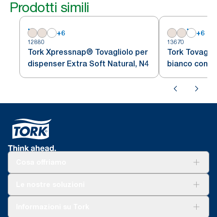
Prodotti simili
+
6
+
6
12880
13670
Tork Xpressnap® Tovagliolo per
Tork Tovaglio
dispenser Extra Soft Natural, N4
bianco con mo
dispenser X
Cosa offriamo
Soluzioni
Le nostre soluzioni
Sostenibilità
Tork Clean Care
Tork Vision Pulizia
Informazioni su Tork
AD-a-Glance