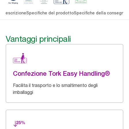
li
Descrizione
Specifiche del prodotto
Specifiche della consegna
S
Vantaggi principali
Confezione Tork Easy Handling®
Facilita il trasporto e lo smaltimento degli
imballaggi