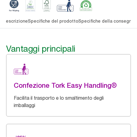
li
Descrizione
Specifiche del prodotto
Specifiche della consegna
S
Vantaggi principali
Confezione Tork Easy Handling®
Facilita il trasporto e lo smaltimento degli
imballaggi