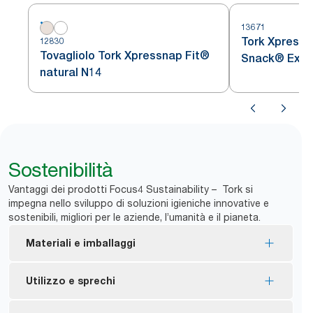
13671
Tork Xpressn
12830
Tovagliolo Tork Xpressnap Fit®
Snack® Extra
natural N14
con Motivo a 
Dispenser
Sostenibilità
Vantaggi dei prodotti Focus4 Sustainability – Tork si
impegna nello sviluppo di soluzioni igieniche innovative e
sostenibili, migliori per le aziende, l’umanità e il pianeta.
Materiali e imballaggi
Ricariche con certificazione EU Ecolabel – Impatto
Utilizzo e sprechi
ambientale ridotto in tutto il ciclo di vita dei
prodotti