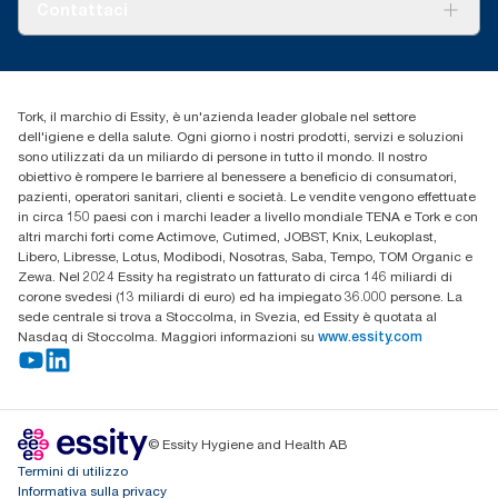
Chi siamo
Contattaci
to-grave.
Storie di successo
cfomitaly@torkglobal.com
+39 0331 443896
Trova un distributore
Tork, il marchio di Essity, è un'azienda leader globale nel settore
dell'igiene e della salute. Ogni giorno i nostri prodotti, servizi e soluzioni
sono utilizzati da un miliardo di persone in tutto il mondo. Il nostro
obiettivo è rompere le barriere al benessere a beneficio di consumatori,
pazienti, operatori sanitari, clienti e società. Le vendite vengono effettuate
in circa 150 paesi con i marchi leader a livello mondiale TENA e Tork e con
altri marchi forti come Actimove, Cutimed, JOBST, Knix, Leukoplast,
Libero, Libresse, Lotus, Modibodi, Nosotras, Saba, Tempo, TOM Organic e
Zewa. Nel 2024 Essity ha registrato un fatturato di circa 146 miliardi di
corone svedesi (13 miliardi di euro) ed ha impiegato 36.000 persone. La
sede centrale si trova a Stoccolma, in Svezia, ed Essity è quotata al
Nasdaq di Stoccolma. Maggiori informazioni su
www.essity.com
© Essity Hygiene and Health AB
Termini di utilizzo
Informativa sulla privacy