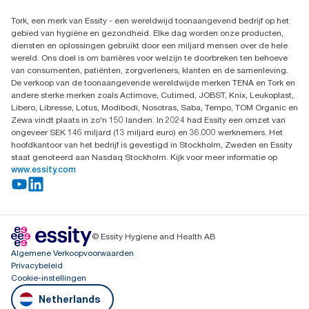
Leveringsklacht
Dealers zoeken
Dispenserklacht
Tork, een merk van Essity - een wereldwijd toonaangevend bedrijf op het
Essity Netherlands B.V.
gebied van hygiëne en gezondheid. Elke dag worden onze producten,
Arnhemse Bovenweg 120
diensten en oplossingen gebruikt door een miljard mensen over de hele
3708 AH ZEIST
wereld. Ons doel is om barrières voor welzijn te doorbreken ten behoeve
Nederland
van consumenten, patiënten, zorgverleners, klanten en de samenleving.
De verkoop van de toonaangevende wereldwijde merken TENA en Tork en
andere sterke merken zoals Actimove, Cutimed, JOBST, Knix, Leukoplast,
Libero, Libresse, Lotus, Modibodi, Nosotras, Saba, Tempo, TOM Organic en
Zewa vindt plaats in zo'n 150 landen. In 2024 had Essity een omzet van
ongeveer SEK 146 miljard (13 miljard euro) en 36.000 werknemers. Het
hoofdkantoor van het bedrijf is gevestigd in Stockholm, Zweden en Essity
staat genoteerd aan Nasdaq Stockholm. Kijk voor meer informatie op
www.essity.com
© Essity Hygiene and Health AB
Algemene Verkoopvoorwaarden
Privacybeleid
Cookie-instellingen
Netherlands