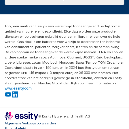
Succesverhalen
Pers & nieuws
info@tork.nl
Productklacht
030 - 698 46 66
Leveringsklacht
Dealers zoeken
Dispenserklacht
Tork, een merk van Essity - een wereldwijd toonaangevend bedrijf op het
Essity Netherlands B.V.
gebied van hygiëne en gezondheid. Elke dag worden onze producten,
Arnhemse Bovenweg 120
diensten en oplossingen gebruikt door een miljard mensen over de hele
3708 AH ZEIST
wereld. Ons doel is om barrières voor welzijn te doorbreken ten behoeve
Nederland
van consumenten, patiënten, zorgverleners, klanten en de samenleving.
De verkoop van de toonaangevende wereldwijde merken TENA en Tork en
andere sterke merken zoals Actimove, Cutimed, JOBST, Knix, Leukoplast,
Libero, Libresse, Lotus, Modibodi, Nosotras, Saba, Tempo, TOM Organic en
Zewa vindt plaats in zo'n 150 landen. In 2024 had Essity een omzet van
ongeveer SEK 146 miljard (13 miljard euro) en 36.000 werknemers. Het
hoofdkantoor van het bedrijf is gevestigd in Stockholm, Zweden en Essity
staat genoteerd aan Nasdaq Stockholm. Kijk voor meer informatie op
www.essity.com
© Essity Hygiene and Health AB
Algemene Verkoopvoorwaarden
Privacybeleid