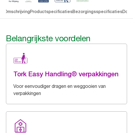
en
Omschrijving
Productspecificaties
Bezorgingsspecificaties
Down
Belangrijkste voordelen
Tork Easy Handling® verpakkingen
Voor eenvoudiger dragen en weggooien van
verpakkingen