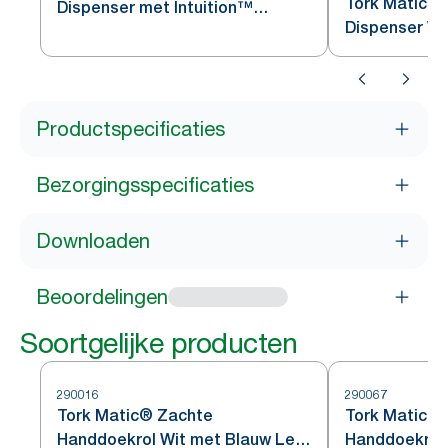
Tork Matic®
Dispenser met Intuition™
Dispenser Wi
Sensor Roestvrij Staal H1
Productspecificaties
Bezorgingsspecificaties
Downloaden
Beoordelingen
Soortgelijke producten
290016
290067
Tork Matic® Zachte
Tork Matic®
Handdoekrol Wit met Blauw Leaf
Handdoekrol 