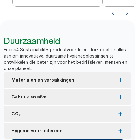
H1
H1
Duurzaamheid
Focus4 Sustainability-productvoordelen: Tork doet er alles
aan om innovatieve, duurzame hygiëneoplossingen te
ontwikkelen die beter zijn voor het bedrijfsleven, mensen en
onze planeet.
Materialen en verpakkingen
EU Ecolabel-gecertificeerde vullingen: minder
Gebruik en afval
milieu-impact gedurende de gehele product
lifecycle
Vel-voor-vel-dosering zorgt voor minder verbruik
CO₂
FSC®-gecertificeerde vullingen: gemaakt van
en minder afval.
verantwoord verkregen vezels.
Met de overstap van Tork C-vouw naar Tork
Tork Matic® heeft een gemiddelde cradle-to-grave
Hygiëne voor iedereen
Tork Naturel producten zijn gemaakt van 100%
*
Matic® vermindert u afval met 23%.
CO₂-voetafdruk van 9,6 g CO₂e per gebruik, met