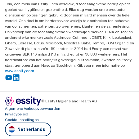
Dispenserklacht
Tork, een merk van Essity - een wereldwijd toonaangevend bedrijf op het
Essity Netherlands B.V.
gebied van hygiëne en gezondheid. Elke dag worden onze producten,
Arnhemse Bovenweg 120
diensten en oplossingen gebruikt door een miljard mensen over de hele
3708 AH ZEIST
wereld. Ons doel is om barrières voor welzijn te doorbreken ten behoeve
Nederland
van consumenten, patiënten, zorgverleners, klanten en de samenleving.
De verkoop van de toonaangevende wereldwijde merken TENA en Tork en
andere sterke merken zoals Actimove, Cutimed, JOBST, Knix, Leukoplast,
Libero, Libresse, Lotus, Modibodi, Nosotras, Saba, Tempo, TOM Organic en
Zewa vindt plaats in zo'n 150 landen. In 2024 had Essity een omzet van
ongeveer SEK 146 miljard (13 miljard euro) en 36.000 werknemers. Het
hoofdkantoor van het bedrijf is gevestigd in Stockholm, Zweden en Essity
staat genoteerd aan Nasdaq Stockholm. Kijk voor meer informatie op
www.essity.com
© Essity Hygiene and Health AB
Algemene Verkoopvoorwaarden
Privacybeleid
Cookie-instellingen
Netherlands