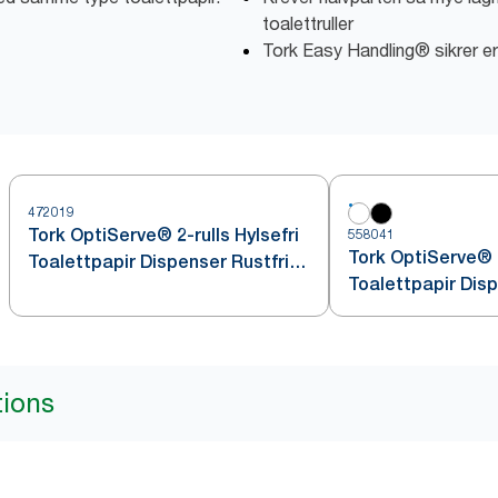
toalettruller
Tork Easy Handling® sikrer e
472019
Tork OptiServe® 2-rulls Hylsefri
558041
Tork OptiServe® 2
Toalettpapir Dispenser Rustfritt
Toalettpapir Disp
stål T7
tions