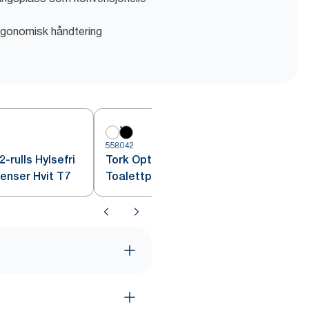
rgonomisk håndtering
558042
5
-rulls Hylsefri
Tork OptiServe® 2-rulls Hylsefri
enser Hvit T7
Toalettpapir Dispenser Sort T7