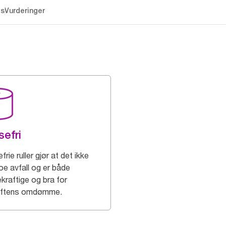
es
Vurderinger
sefri
frie ruller gjør at det ikke
noe avfall og er både
kraftige og bra for
iftens omdømme.