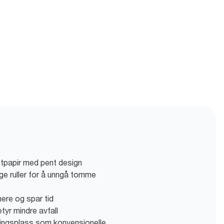
ettpapir med pent design
ige ruller for å unngå tomme
nere og spar tid
etyr mindre avfall
ringsplass som konvensjonelle