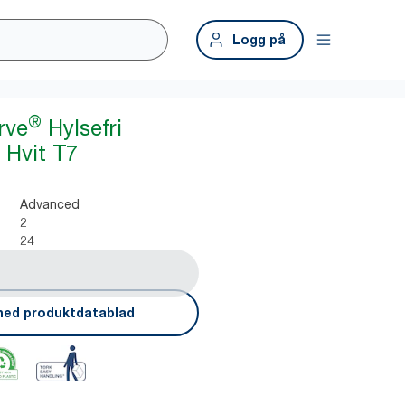
Logg på
®
rve
Hylsefri
 Hvit T7
Advanced
2
24
ned produktdatablad