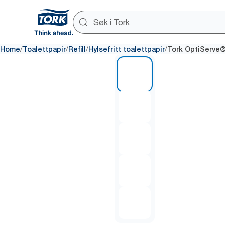
/
/
/
/
Home
Toalettpapir
Refill
Hylsefritt toalettpapir
Tork OptiServe® 
1 of 5