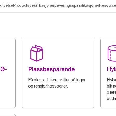
rivelse
Produktspesifikasjoner
Leveringsspesifikasjoner
Resourc
g®-
Plassbesparende
Hyl
Få plass til flere refiller på lager
Hylse
og rengjøringsvogner.
blir 
bære
bedr