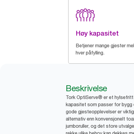
Høy kapasitet
Betjener mange gjester me
hver påfylling.
Beskrivelse
Tork OptiServe® er et hylsefrit
kapasitet som passer for bygg d
gode gjesteopplevelser er vikti
alternativ enn konvensjonelt toal
jumboruller, og det store utvalg
rekke ulike behov kan dekkes m