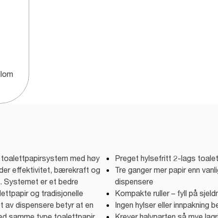
llom
t toalettpapirsystem med høy
Preget hylsefritt 2-lags toal
er effektivitet, bærekraft og
Tre ganger mer papir enn vanl
g. Systemet er et bedre
dispensere
ettpapir og tradisjonelle
Kompakte ruller – fyll på sjeld
et av dispensere betyr at en
Ingen hylser eller innpakning b
ed samme type toalettpapir.
Krever halvparten så mye lag