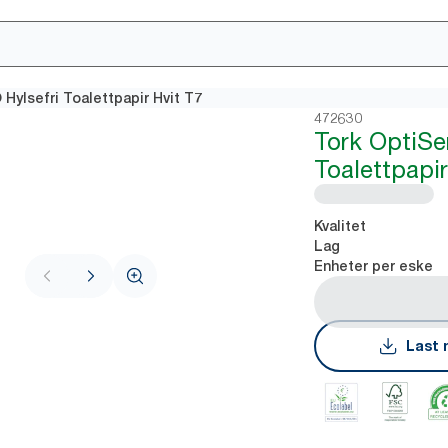
Hylsefri Toalettpapir Hvit T7
472630
Tork OptiSe
Toalettpapir
Kvalitet
Lag
Enheter per eske
Last 