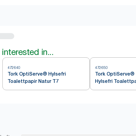
interested in...
472640
472650
Tork OptiServe® Hylsefri
Tork OptiServe® 
Toalettpapir Natur T7
Hylsefri Toalettpa