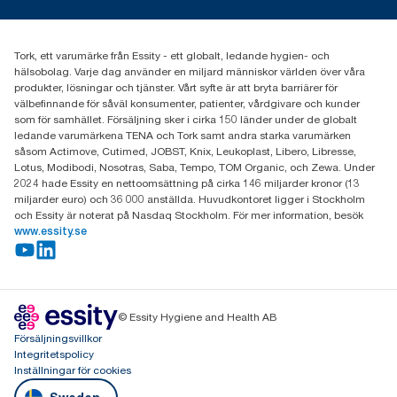
Nyheter och pressmeddelanden
information.tork@essity.com
031-746 17 00
Hitta din distributör
Tork, ett varumärke från Essity - ett globalt, ledande hygien- och
hälsobolag. Varje dag använder en miljard människor världen över våra
produkter, lösningar och tjänster. Vårt syfte är att bryta barriärer för
välbefinnande för såväl konsumenter, patienter, vårdgivare och kunder
som för samhället. Försäljning sker i cirka 150 länder under de globalt
ledande varumärkena TENA och Tork samt andra starka varumärken
såsom Actimove, Cutimed, JOBST, Knix, Leukoplast, Libero, Libresse,
Lotus, Modibodi, Nosotras, Saba, Tempo, TOM Organic, och Zewa. Under
2024 hade Essity en nettoomsättning på cirka 146 miljarder kronor (13
miljarder euro) och 36 000 anställda. Huvudkontoret ligger i Stockholm
och Essity är noterat på Nasdaq Stockholm. För mer information, besök
www.essity.se
© Essity Hygiene and Health AB
Försäljningsvillkor
Integritetspolicy
Inställningar för cookies