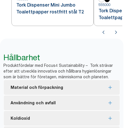
Tork Dispenser Mini Jumbo
555000
Tork Dispens
Toalettpapper rostfritt stål T2
Toalettpappe
Hållbarhet
Produktfördelar med Focus4 Sustainability – Tork strävar
efter att utveckla innovativa och hållbara hygienlösningar
som är bättre för företagen, människorna och planeten.
Material och förpackning
FSC®-certifierade refiller – tillverkade av fiber från
Användning och avfall
ansvarsfulla inköp.
De naturfärgade produkterna från Tork är
*
Ingen hylsa och inget omslag innebär mindre avfall.
Koldioxid
tillverkade av 100 % återvunna fibrer. 30–70 % av
Dispensrarna blockerar åtkomsten till den nya