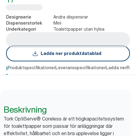
Andra dispensrar
Designserie
Mini
Dispenserstorlek
Toalettpapper utan hylsa
Underkategori
Ladda ner produktdatablad
ning
Produktspecifikationer
Leveransspecifikationer
Ladda ner
Rec
Beskrivning
Tork OptiServe® Coreless är ett högkapacitetssystem
för toalettpapper som passar för anläggningar där
effektivitet, hållbarhet och en bra upplevelse ligger i