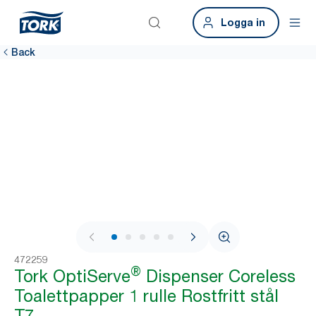
Logga in
Back
1 / 6
472259
®
Tork OptiServe
Dispenser Coreless
Toalettpapper 1 rulle Rostfritt stål
T7