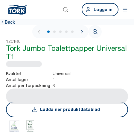
Logga in
Back
1 / 5
120160
Tork Jumbo Toalettpapper Universal
T1
Universal
Kvalitet
1
Antal lager
6
Antal per förpackning
Ladda ner produktdatablad