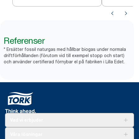
Referenser
* Ersätter fossil naturgas med hållbar biogas under normala
driftförhållanden (förutom vid till exempel stopp och start)
och använder certifierad förnybar el på fabriken i Lilla Edet.
Vad vi erbjuder
Lösningar
Våra lösningar
Hållbarhet