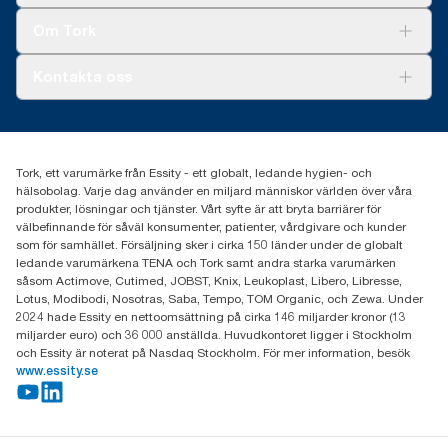
Tork Clean Care
Tork Vision Städning
Om Tork
Xpressruta (AD-a-Glance)
Tork PaperCircle
Om oss
Kontakta oss
Framgångshistorier
Nyheter och pressmeddelanden
information.tork@essity.com
031-746 17 00
Hitta din distributör
Tork, ett varumärke från Essity - ett globalt, ledande hygien- och
hälsobolag. Varje dag använder en miljard människor världen över våra
produkter, lösningar och tjänster. Vårt syfte är att bryta barriärer för
välbefinnande för såväl konsumenter, patienter, vårdgivare och kunder
som för samhället. Försäljning sker i cirka 150 länder under de globalt
ledande varumärkena TENA och Tork samt andra starka varumärken
såsom Actimove, Cutimed, JOBST, Knix, Leukoplast, Libero, Libresse,
Lotus, Modibodi, Nosotras, Saba, Tempo, TOM Organic, och Zewa. Under
2024 hade Essity en nettoomsättning på cirka 146 miljarder kronor (13
miljarder euro) och 36 000 anställda. Huvudkontoret ligger i Stockholm
och Essity är noterat på Nasdaq Stockholm. För mer information, besök
www.essity.se