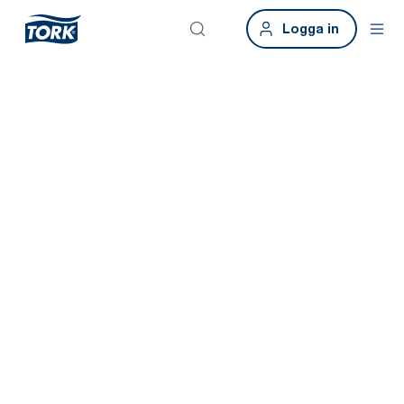
Logga in
Smarta
byggnader.
Smarta