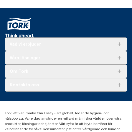
Vad vi erbjuder
Lösningar
Våra lösningar
Hållbarhet
Tork Clean Care
Tork Vision Städning
Om Tork
Xpressruta (AD-a-Glance)
Tork PaperCircle
Om oss
Kontakta oss
Framgångshistorier
Nyheter och pressmeddelanden
information.tork@essity.com
031-746 17 00
Hitta din distributör
Tork, ett varumärke från Essity - ett globalt, ledande hygien- och
hälsobolag. Varje dag använder en miljard människor världen över våra
produkter, lösningar och tjänster. Vårt syfte är att bryta barriärer för
välbefinnande för såväl konsumenter, patienter, vårdgivare och kunder