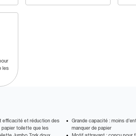
pour
e les
efficacité et réduction des
Grande capacité : moins d’ent
papier toilette que les
manquer de papier
oilette Jumbo Tork doux
Motif attrayant : conçu pour 