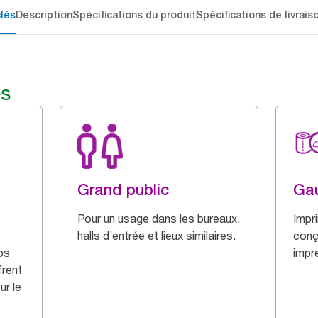
lés
Description
Spécifications du produit
Spécifications de livrais
és
Grand public
Ga
Pour un usage dans les bureaux,
Impri
halls d’entrée et lieux similaires.
conç
os
impr
frent
r le