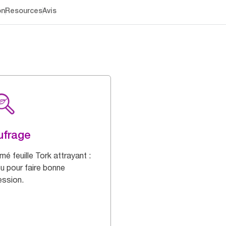
on
Resources
Avis
ufrage
mé feuille Tork attrayant :
u pour faire bonne
ession.