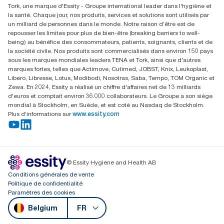
Tork, une marque d'Essity - Groupe international leader dans l'hygiène et
Essity Belgium NV
la santé. Chaque jour, nos produits, services et solutions sont utilisés par
Berkenlaan 8B
un milliard de personnes dans le monde. Notre raison d’être est de
1831 MACHELEN
repousser les limites pour plus de bien-être (breaking barriers to well-
being) au bénéfice des consommateurs, patients, soignants, clients et de
la société civile. Nos produits sont commercialisés dans environ 150 pays
sous les marques mondiales leaders TENA et Tork, ainsi que d'autres
marques fortes, telles que Actimove, Cutimed, JOBST, Knix, Leukoplast,
Libero, Libresse, Lotus, Modibodi, Nosotras, Saba, Tempo, TOM Organic et
Zewa. En 2024, Essity a réalisé un chiffre d'affaires net de 13 milliards
d'euros et comptait environ 36.000 collaborateurs. Le Groupe a son siège
mondial à Stockholm, en Suède, et est coté au Nasdaq de Stockholm.
Plus d’informations sur
www.essity.com
© Essity Hygiene and Health AB
Conditions générales de vente
Politique de confidentialité
Paramètres des cookies
Belgium
FR