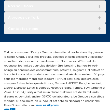
Solutions
Nos solutions
Développement durable
Tork Clean Care
Tork Vision Nettoyage
À propos de Tork
AD-a-Glance
Tork PaperCircle
À propos de nous
Contactez-nous
Réclamation pour produit
Réclamation pour service
info@tork.be
Réclamation pour distributeurs
02 766 05 30
Rechercher des distributeurs
Tork, une marque d'Essity - Groupe international leader dans l'hygiène et
Essity Belgium NV
la santé. Chaque jour, nos produits, services et solutions sont utilisés par
Berkenlaan 8B
un milliard de personnes dans le monde. Notre raison d’être est de
1831 MACHELEN
repousser les limites pour plus de bien-être (breaking barriers to well-
being) au bénéfice des consommateurs, patients, soignants, clients et de
la société civile. Nos produits sont commercialisés dans environ 150 pays
sous les marques mondiales leaders TENA et Tork, ainsi que d'autres
marques fortes, telles que Actimove, Cutimed, JOBST, Knix, Leukoplast,
Libero, Libresse, Lotus, Modibodi, Nosotras, Saba, Tempo, TOM Organic et
Zewa. En 2024, Essity a réalisé un chiffre d'affaires net de 13 milliards
d'euros et comptait environ 36.000 collaborateurs. Le Groupe a son siège
mondial à Stockholm, en Suède, et est coté au Nasdaq de Stockholm.
Plus d’informations sur
www.essity.com