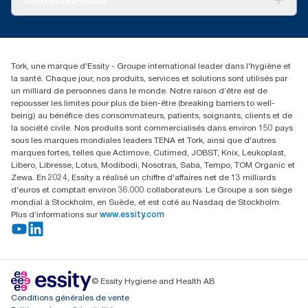
Réclamation pour produit
Réclamation pour service
info@tork.be
Réclamation pour distributeurs
02 766 05 30
Rechercher des distributeurs
Tork, une marque d'Essity - Groupe international leader dans l'hygiène et
Essity Belgium NV
la santé. Chaque jour, nos produits, services et solutions sont utilisés par
Berkenlaan 8B
un milliard de personnes dans le monde. Notre raison d’être est de
1831 MACHELEN
repousser les limites pour plus de bien-être (breaking barriers to well-
being) au bénéfice des consommateurs, patients, soignants, clients et de
la société civile. Nos produits sont commercialisés dans environ 150 pays
sous les marques mondiales leaders TENA et Tork, ainsi que d'autres
marques fortes, telles que Actimove, Cutimed, JOBST, Knix, Leukoplast,
Libero, Libresse, Lotus, Modibodi, Nosotras, Saba, Tempo, TOM Organic et
Zewa. En 2024, Essity a réalisé un chiffre d'affaires net de 13 milliards
d'euros et comptait environ 36.000 collaborateurs. Le Groupe a son siège
mondial à Stockholm, en Suède, et est coté au Nasdaq de Stockholm.
Plus d’informations sur
www.essity.com
© Essity Hygiene and Health AB
Conditions générales de vente