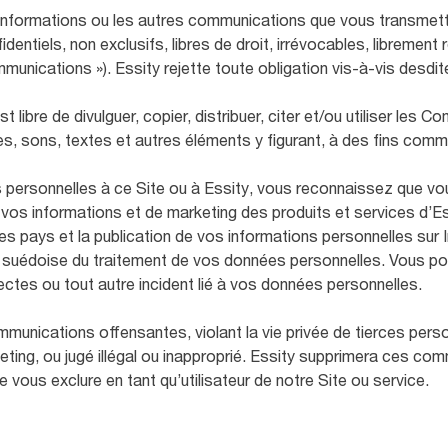
 informations ou les autres communications que vous transmett
entiels, non exclusifs, libres de droit, irrévocables, librement 
mmunications »). Essity rejette toute obligation vis-à-vis desd
libre de divulguer, copier, distribuer, citer et/ou utiliser les C
, sons, textes et autres éléments y figurant, à des fins comm
personnelles à ce Site ou à Essity, vous reconnaissez que vou
de vos informations et de marketing des produits et services d’Es
s pays et la publication de vos informations personnelles sur I
i suédoise du traitement de vos données personnelles. Vous po
ectes ou tout autre incident lié à vos données personnelles.
Communications offensantes, violant la vie privée de tierces per
ing, ou jugé illégal ou inapproprié. Essity supprimera ces com
e vous exclure en tant qu’utilisateur de notre Site ou service.