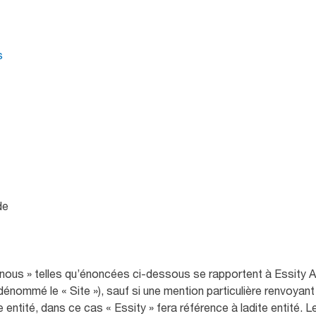
s
ède
 nous » telles qu’énoncées ci-dessous se rapportent à Essity AB 
énommé le « Site »), sauf si une mention particulière renvoyant 
e entité, dans ce cas « Essity » fera référence à ladite entité.