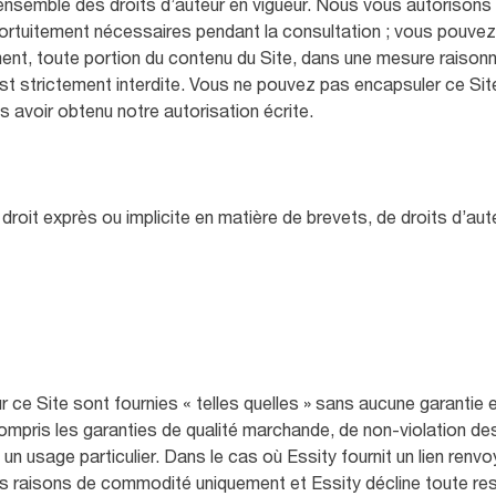
ensemble des droits d’auteur en vigueur. Nous vous autorisons
 fortuitement nécessaires pendant la consultation ; vous pouve
nt, toute portion du contenu du Site, dans une mesure raisonnab
 est strictement interdite. Vous ne pouvez pas encapsuler ce Site
s avoir obtenu notre autorisation écrite.
roit exprès ou implicite en matière de brevets, de droits d’a
 ce Site sont fournies « telles quelles » sans aucune garantie 
ompris les garanties de qualité marchande, de non-violation des
à un usage particulier. Dans le cas où Essity fournit un lien ren
r des raisons de commodité uniquement et Essity décline toute r