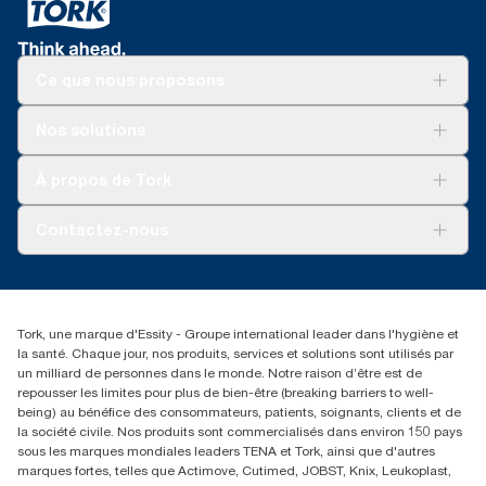
Ce que nous proposons
Solutions
Nos solutions
Développement durable
Tork Clean Care
Tork Vision Nettoyage
À propos de Tork
AD-a-Glance
Tork PaperCircle
À propos de nous
Contactez-nous
Réclamation pour produit
Réclamation pour service
info@tork.be
Réclamation pour distributeurs
02 766 05 30
Rechercher des distributeurs
Tork, une marque d'Essity - Groupe international leader dans l'hygiène et
Essity Belgium NV
la santé. Chaque jour, nos produits, services et solutions sont utilisés par
Berkenlaan 8B
un milliard de personnes dans le monde. Notre raison d’être est de
1831 MACHELEN
repousser les limites pour plus de bien-être (breaking barriers to well-
being) au bénéfice des consommateurs, patients, soignants, clients et de
la société civile. Nos produits sont commercialisés dans environ 150 pays
sous les marques mondiales leaders TENA et Tork, ainsi que d'autres
marques fortes, telles que Actimove, Cutimed, JOBST, Knix, Leukoplast,