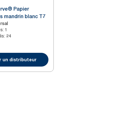
erve® Papier
ns mandrin blanc T7
rsal
is
:
1
is
:
24
 un distributeur