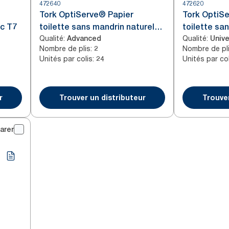
472640
472620
Tork OptiServe® Papier
Tork OptiS
nc T7
toilette sans mandrin naturel
toilette sa
Qualité
:
Qualité
:
T7
Advanced
Unive
Nombre de plis
:
Nombre de pl
2
Unités par colis
:
Unités par col
24
r
Trouver un distributeur
Trouver
arer