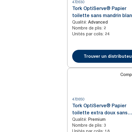
472630
Tork OptiServe® Papier
toilette sans mandrin bla
Qualité
:
Advanced
Nombre de plis
:
2
Unités par colis
:
24
Trouver un distributeu
Comp
472650
Tork OptiServe® Papier
toilette extra doux sans
Qualité
:
mandrin blanc T7
Premium
Nombre de plis
:
3
Unités par colis
:
18