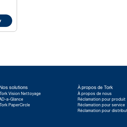
r
Nos solutions
À propos de Tork
Tork Vision Nettoyage
À propos de nous
AD-a-Glance
Réclamation pour produit
Tork PaperCircle
Réclamation pour service
Réclamation pour distribu