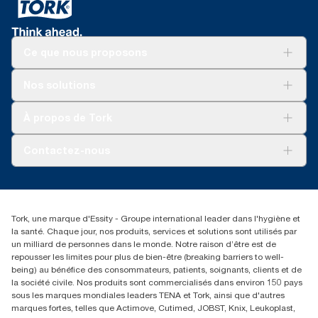
Ce que nous proposons
Solutions
Nos solutions
Développement durable
Tork Clean Care
Tork Vision Nettoyage
À propos de Tork
AD-a-Glance
Tork PaperCircle
À propos de nous
Contactez-nous
Réclamation pour produit
Réclamation pour service
info@tork.be
Réclamation pour distributeurs
02 766 05 30
Rechercher des distributeurs
Tork, une marque d'Essity - Groupe international leader dans l'hygiène et
Essity Belgium NV
la santé. Chaque jour, nos produits, services et solutions sont utilisés par
Berkenlaan 8B
un milliard de personnes dans le monde. Notre raison d’être est de
1831 MACHELEN
repousser les limites pour plus de bien-être (breaking barriers to well-
being) au bénéfice des consommateurs, patients, soignants, clients et de
la société civile. Nos produits sont commercialisés dans environ 150 pays
sous les marques mondiales leaders TENA et Tork, ainsi que d'autres
marques fortes, telles que Actimove, Cutimed, JOBST, Knix, Leukoplast,