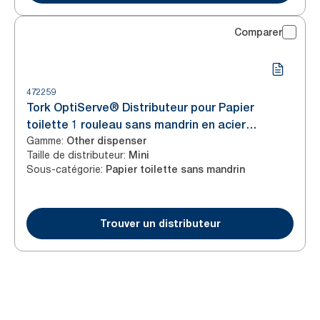
Comparer
472259
Tork OptiServe® Distributeur pour Papier
toilette 1 rouleau sans mandrin en acier
Gamme
:
inoxydable T7
Other dispenser
Taille de distributeur
:
Mini
Sous-catégorie
:
Papier toilette sans mandrin
Trouver un distributeur