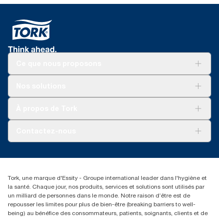
Ce que nous proposons
Solutions
Nos solutions
Développement durable
Tork Clean Care
Tork Vision Nettoyage
À propos de Tork
AD-a-Glance
Tork PaperCircle
À propos de nous
Contactez-nous
Réclamation pour produit
Réclamation pour service
info@tork.be
Réclamation pour distributeurs
02 766 05 30
Rechercher des distributeurs
Tork, une marque d'Essity - Groupe international leader dans l'hygiène et
Essity Belgium NV
la santé. Chaque jour, nos produits, services et solutions sont utilisés par
Berkenlaan 8B
un milliard de personnes dans le monde. Notre raison d’être est de
1831 MACHELEN
repousser les limites pour plus de bien-être (breaking barriers to well-
being) au bénéfice des consommateurs, patients, soignants, clients et de