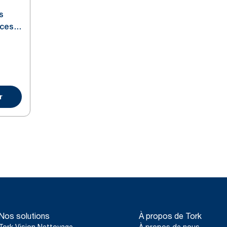
s
aces
r
Nos solutions
À propos de Tork
Tork Vision Nettoyage
À propos de nous