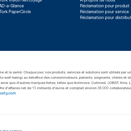
AD-a-Glance
Réclamation pour produit
Tork PaperCircle
Réclamation pour service
Réclamation pour distribu
e et la santé. Chaque jour, nos produits, services et solutions sont utilisés par 
rs to well-being) au bénéfice des consommateurs, patients, soignants, clients et d
insi que d'autres marques fortes, telles que Actimove, Cutimed, JOBST, Knix, Le
fre d'affaires net de 13 milliards d'euros et comptait environ 36.000 collaborat
ssity.com
s des cookies