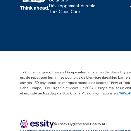
Développement durable
Tork Clean Care
Tork, une marque d'Essity - Groupe international leader dans l'hygièn
est de repousser les limites pour plus de bien-être (breaking barrie
environ 150 pays sous les marques mondiales leaders TENA et Tork, a
Saba, Tempo, TOM Organic et Zewa. En 2024, Essity a réalisé un chif
et est coté au Nasdaq de Stockholm. Plus d’informations sur
www.e
© Essity Hygiene and Health AB
Conditions générales de vente
Politique de confidentialité
Paramètre