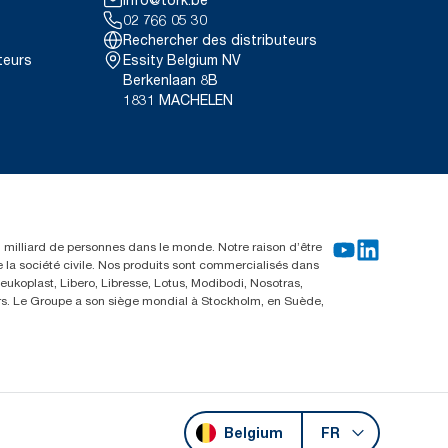
02 766 05 30
Rechercher des distributeurs
teurs
Essity Belgium NV
Berkenlaan 8B
1831 MACHELEN
un milliard de personnes dans le monde. Notre raison d’être
e la société civile. Nos produits sont commercialisés dans
ukoplast, Libero, Libresse, Lotus, Modibodi, Nosotras,
eurs. Le Groupe a son siège mondial à Stockholm, en Suède,
Belgium
FR