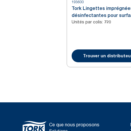
193600
Tork Lingettes imprégnée
désinfectantes pour surf
Unités par colis
:
blanches
720
Trouver un distributeu
Ce que nous proposons
Solutions