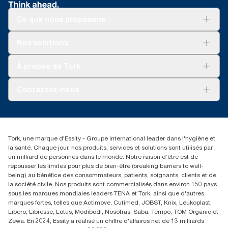
Ce que nous proposons
Solutions
Nos solutions
Développement durable
Tork Clean Care
Tork Vision Nettoyage
À propos de Tork
AD-a-Glance
Tork PaperCircle
À propos de nous
Contactez-nous
Réclamation pour produit
Réclamation pour service
info@tork.be
Réclamation pour distributeurs
02 766 05 30
Rechercher des distributeurs
Tork, une marque d'Essity - Groupe international leader dans l'hygiène et
Essity Belgium NV
la santé. Chaque jour, nos produits, services et solutions sont utilisés par
Berkenlaan 8B
un milliard de personnes dans le monde. Notre raison d’être est de
1831 MACHELEN
repousser les limites pour plus de bien-être (breaking barriers to well-
being) au bénéfice des consommateurs, patients, soignants, clients et de
la société civile. Nos produits sont commercialisés dans environ 150 pays
sous les marques mondiales leaders TENA et Tork, ainsi que d'autres
marques fortes, telles que Actimove, Cutimed, JOBST, Knix, Leukoplast,
Libero, Libresse, Lotus, Modibodi, Nosotras, Saba, Tempo, TOM Organic et
Zewa. En 2024, Essity a réalisé un chiffre d'affaires net de 13 milliards