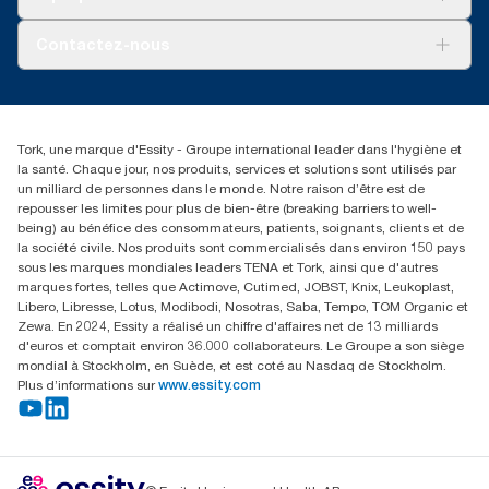
AD-a-Glance
qualité combinées avec des données de consommation.
Tork PaperCircle
À propos de nous
Comme ces données sont une moyenne des systèmes, elles ne
Contactez-nous
doivent pas être utilisées à des fins de création de rapports
Réclamation pour produit
relatifs à l’empreinte carbone pour des articles et une
Réclamation pour service
info@tork.be
consommation spécifiques.
Réclamation pour distributeurs
02 766 05 30
Rechercher des distributeurs
Tork, une marque d'Essity - Groupe international leader dans l'hygiène et
Essity Belgium NV
la santé. Chaque jour, nos produits, services et solutions sont utilisés par
Berkenlaan 8B
un milliard de personnes dans le monde. Notre raison d’être est de
1831 MACHELEN
repousser les limites pour plus de bien-être (breaking barriers to well-
being) au bénéfice des consommateurs, patients, soignants, clients et de
la société civile. Nos produits sont commercialisés dans environ 150 pays
sous les marques mondiales leaders TENA et Tork, ainsi que d'autres
marques fortes, telles que Actimove, Cutimed, JOBST, Knix, Leukoplast,
Libero, Libresse, Lotus, Modibodi, Nosotras, Saba, Tempo, TOM Organic et
Zewa. En 2024, Essity a réalisé un chiffre d'affaires net de 13 milliards
d'euros et comptait environ 36.000 collaborateurs. Le Groupe a son siège
mondial à Stockholm, en Suède, et est coté au Nasdaq de Stockholm.
Plus d’informations sur
www.essity.com