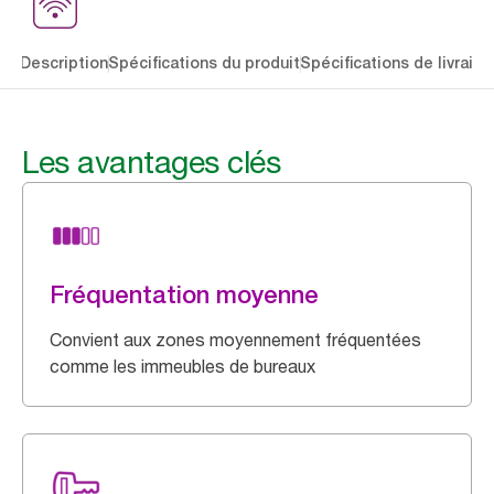
lés
Description
Spécifications du produit
Spécifications de livraiso
Les avantages clés
Fréquentation moyenne
Convient aux zones moyennement fréquentées
comme les immeubles de bureaux