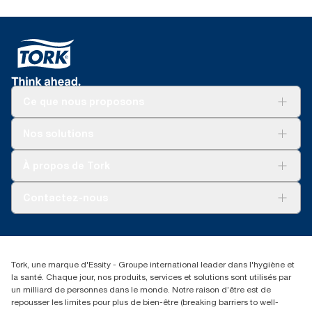
Ce que nous proposons
Solutions
Nos solutions
Développement durable
Tork Clean Care
Tork Vision Nettoyage
À propos de Tork
AD-a-Glance
Tork PaperCircle
À propos de nous
Contactez-nous
Réclamation pour produit
Réclamation pour service
info@tork.be
Réclamation pour distributeurs
02 766 05 30
Rechercher des distributeurs
Tork, une marque d'Essity - Groupe international leader dans l'hygiène et
Essity Belgium NV
la santé. Chaque jour, nos produits, services et solutions sont utilisés par
Berkenlaan 8B
un milliard de personnes dans le monde. Notre raison d’être est de
1831 MACHELEN
repousser les limites pour plus de bien-être (breaking barriers to well-