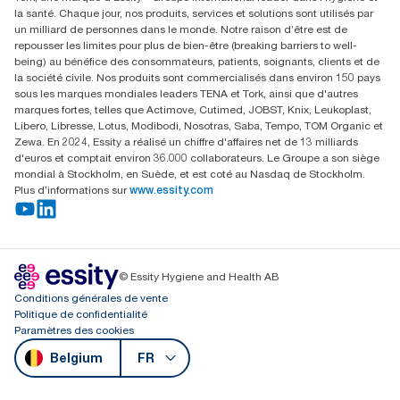
Essity Belgium NV
la santé. Chaque jour, nos produits, services et solutions sont utilisés par
Berkenlaan 8B
un milliard de personnes dans le monde. Notre raison d’être est de
1831 MACHELEN
repousser les limites pour plus de bien-être (breaking barriers to well-
being) au bénéfice des consommateurs, patients, soignants, clients et de
la société civile. Nos produits sont commercialisés dans environ 150 pays
sous les marques mondiales leaders TENA et Tork, ainsi que d'autres
marques fortes, telles que Actimove, Cutimed, JOBST, Knix, Leukoplast,
Libero, Libresse, Lotus, Modibodi, Nosotras, Saba, Tempo, TOM Organic et
Zewa. En 2024, Essity a réalisé un chiffre d'affaires net de 13 milliards
d'euros et comptait environ 36.000 collaborateurs. Le Groupe a son siège
mondial à Stockholm, en Suède, et est coté au Nasdaq de Stockholm.
Plus d’informations sur
www.essity.com
© Essity Hygiene and Health AB
Conditions générales de vente
Politique de confidentialité
Paramètres des cookies
Belgium
FR