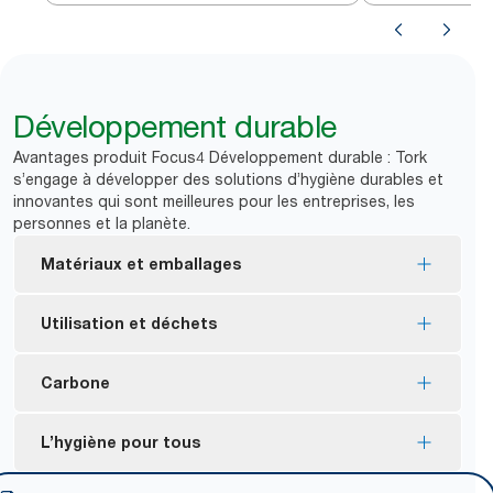
Développement durable
Avantages produit Focus4 Développement durable : Tork
s’engage à développer des solutions d’hygiène durables et
innovantes qui sont meilleures pour les entreprises, les
personnes et la planète.
Matériaux et emballages
Consommables certifiés Écolabel européen :
Utilisation et déchets
impact environnemental réduit tout au long du
cycle de vie du produit.
Le distributeur à deux rouleaux permet d’utiliser la
Carbone
Consommables certifiés FSC® : composés de
totalité du rouleau pour moins de gaspillage.
fibres d’origine responsable.
Distributeurs fabriqués à partir d’électricité
L’hygiène pour tous
La plupart des emballages plastiques des
certifiée renouvelable et compensés grâce à des
consommables contiennent au moins 30 % de
*
projets pour le climat​.