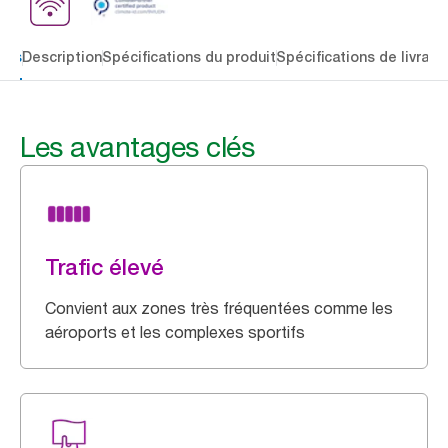
lés
Description
Spécifications du produit
Spécifications de livrais
Les avantages clés
Trafic élevé
Convient aux zones très fréquentées comme les
aéroports et les complexes sportifs