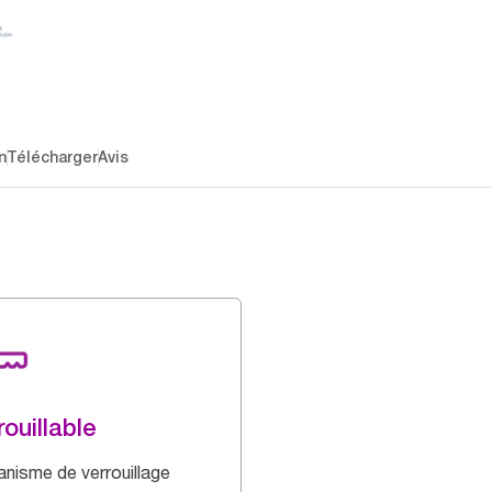
n
Télécharger
Avis
rouillable
nisme de verrouillage