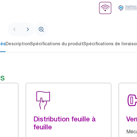
lés
Description
Spécifications du produit
Spécifications de livraiso
és
Distribution feuille à
Ver
feuille
Méca