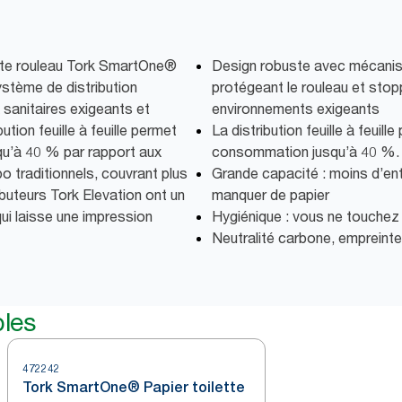
lette rouleau Tork SmartOne®
Design robuste avec mécanis
stème de distribution
protégeant le rouleau et stopp
sanitaires exigeants et
environnements exigeants
tion feuille à feuille permet
La distribution feuille à feuill
qu’à 40 % par rapport aux
consommation jusqu’à 40 %.
o traditionnels, couvrant plus
Grande capacité : moins d’ent
ibuteurs Tork Elevation ont un
manquer de papier
ui laisse une impression
Hygiénique : vous ne touchez qu
Neutralité carbone, empreint
bles
472242
Tork SmartOne® Papier toilette