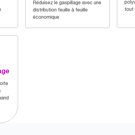
polyv
Réduisez le gaspillage avec une
s
tout
distribution feuille à feuille
économique
age
oite
n
quand