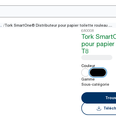
/
te à dévidage central
Tork SmartOne® Distributeur pour papier toilette rouleau noir T8
680008
Tork Smart
pour papier 
T8
Couleur
Gamme
Sous-catégorie
Trouv
Téléch