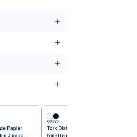
5
555008
 de Papier
Tork Distributeur de Papier
Mini Jumbo
toilette rouleau Mini Jumbo noir