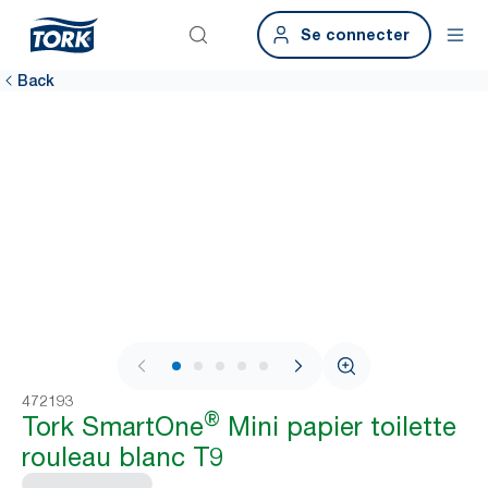
Se connecter
Back
1 / 8
472193
®
Tork SmartOne
Mini papier toilette
rouleau blanc T9