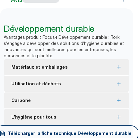
Développement durable
Avantages produit Focus4 Développement durable : Tork
s’engage à développer des solutions d’hygiène durables et
innovantes qui sont meilleures pour les entreprises, les
personnes et la planète.
Matériaux et emballages
Consommables certifiés Écolabel européen :
Utilisation et déchets
impact environnemental réduit tout au long du
cycle de vie du produit.
Le distributeur à deux rouleaux permet d’utiliser la
Carbone
Consommables certifiés FSC® : composés de
totalité du rouleau pour moins de gaspillage.
fibres d’origine responsable.
Distributeurs fabriqués à partir d’électricité
L’hygiène pour tous
La plupart des emballages plastiques des
certifiée renouvelable et compensés grâce à des
consommables contiennent au moins 30 % de
*
projets pour le climat​.
Conditionnement ergonomique Tork Easy
Télécharger la fiche technique Développement durable
plastique recyclé après utilisation (l’objectif de