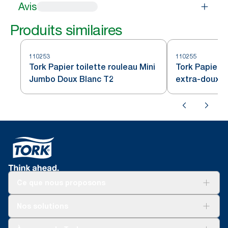
Avis
Produits similaires
110253
110255
Tork Papier toilette rouleau Mini
Tork Papier T
Jumbo Doux Blanc T2
extra-doux b
Ce que nous proposons
Solutions
Nos solutions
Développement durable
Tork Clean Care
Tork Vision Nettoyage