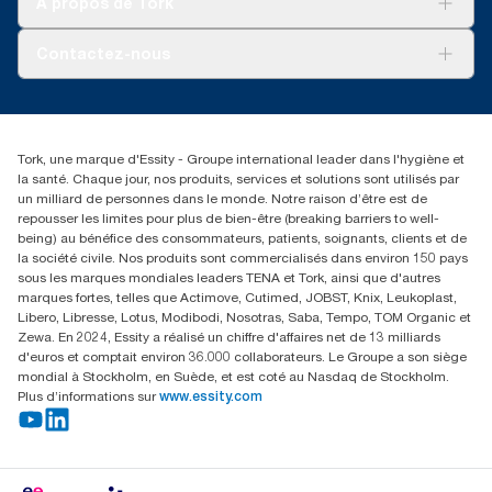
À propos de Tork
AD-a-Glance
Tork PaperCircle
À propos de nous
Contactez-nous
Réclamation pour produit
Réclamation pour service
info@tork.be
Réclamation pour distributeurs
02 766 05 30
Rechercher des distributeurs
Tork, une marque d'Essity - Groupe international leader dans l'hygiène et
Essity Belgium NV
la santé. Chaque jour, nos produits, services et solutions sont utilisés par
Berkenlaan 8B
un milliard de personnes dans le monde. Notre raison d’être est de
1831 MACHELEN
repousser les limites pour plus de bien-être (breaking barriers to well-
being) au bénéfice des consommateurs, patients, soignants, clients et de
la société civile. Nos produits sont commercialisés dans environ 150 pays
sous les marques mondiales leaders TENA et Tork, ainsi que d'autres
marques fortes, telles que Actimove, Cutimed, JOBST, Knix, Leukoplast,
Libero, Libresse, Lotus, Modibodi, Nosotras, Saba, Tempo, TOM Organic et
Zewa. En 2024, Essity a réalisé un chiffre d'affaires net de 13 milliards
d'euros et comptait environ 36.000 collaborateurs. Le Groupe a son siège
mondial à Stockholm, en Suède, et est coté au Nasdaq de Stockholm.
Plus d’informations sur
www.essity.com