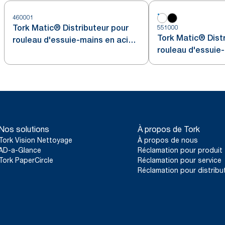
460001
Tork Matic® Distributeur pour
551000
Tork Matic® Dist
rouleau d'essuie-mains en acier
rouleau d'essuie
inoxydable avec capteur
Intuition H1
Nos solutions
À propos de Tork
Tork Vision Nettoyage
À propos de nous
AD-a-Glance
Réclamation pour produit
Tork PaperCircle
Réclamation pour service
Réclamation pour distribu