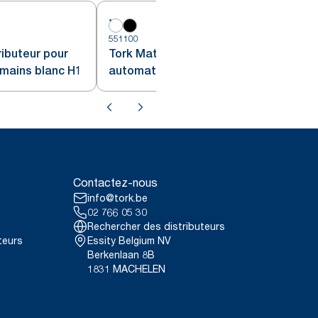
551100
5
ributeur pour
Tork Matic® Distributeur
-mains blanc H1
automatique pour essuie-mains
rouleau blanc H1
Contactez-nous
info@tork.be
02 766 05 30
Rechercher des distributeurs
teurs
Essity Belgium NV
Berkenlaan 8B
1831 MACHELEN