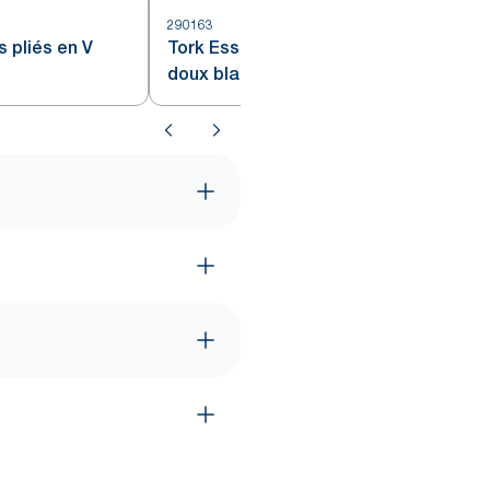
290163
2
 pliés en V
Tork Essuie-mains pliés en V
doux blancs H3