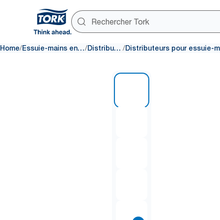
/
/
/
Home
Essuie-mains en papier
Distributeurs
1 of 9