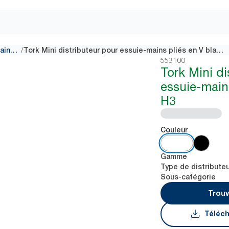
/
Distributeurs pour essuie-mains pliés en V
Tork Mini distributeur pour essuie-mains pliés en V blanc H3
553100
Tork Mini di
essuie-main
H3
Couleur
Gamme
Type de distribute
Sous-catégorie
Trouv
Téléch