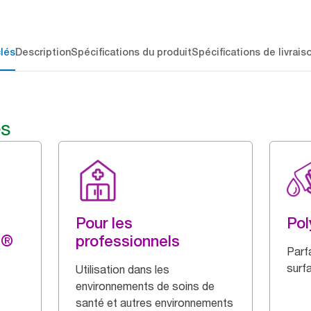
lés
Description
Spécifications du produit
Spécifications de livrais
és
Pour les
Pol
g®
professionnels
Parf
surf
Utilisation dans les
environnements de soins de
santé et autres environnements