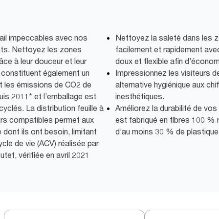
ail impeccables avec nos
Nettoyez la saleté dans les z
nts. Nettoyez les zones
facilement et rapidement ave
râce à leur douceur et leur
doux et flexible afin d’écono
s constituent également un
Impressionnez les visiteurs d
it les émissions de CO2 de
alternative hygiénique aux chi
s 2011* et l’emballage est
inesthétiques.
yclés. La distribution feuille à
Améliorez la durabilité de vo
eurs compatibles permet aux
est fabriqué en fibres 100 % 
 dont ils ont besoin, limitant
d’au moins 30 % de plastique
ycle de vie (ACV) réalisée par
utet, vérifiée en avril 2021