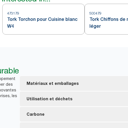
473179
500479
Tork Torchon pour Cuisine blanc
Tork Chiffons de
W4
léger
rable
oppement
Matériaux et emballages
per des
nnovantes
rises, les
Consommables certifiés FSC® : les fibres utilisée
Utilisation et déchets
proviennent de sources éco-responsables.
Emballage intérieur contenant au moins 30 % de pl
Les chiffons conviennent pour une utilisation répé
Carbone
utilisation.
réduire la consommation.