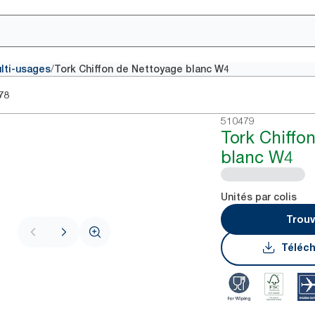
/
ulti-usages
Tork Chiffon de Nettoyage blanc W4
78
510479
Tork Chiffo
blanc W4
Unités par colis
Trouv
Téléch