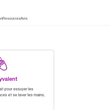
on
Resources
Avis
yvalent
ait pour essuyer les
aces et se laver les mains,