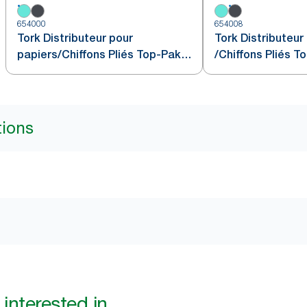
654000
654008
Tork Distributeur pour
Tork Distributeur
papiers/Chiffons Pliés Top-Pak
/Chiffons Pliés T
blanc et turquoise W4
noir W4
tions
interested in...