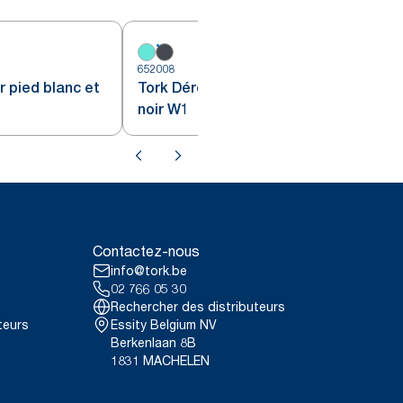
652008
6
r pied blanc et
Tork Dérouleur sur pied rouge et
noir W1
Contactez-nous
info@tork.be
02 766 05 30
Rechercher des distributeurs
teurs
Essity Belgium NV
Berkenlaan 8B
1831 MACHELEN