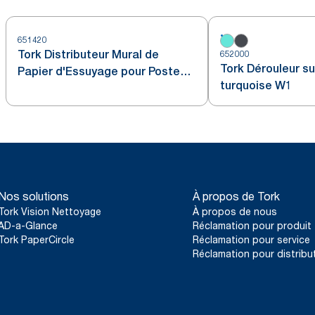
651420
Tork Distributeur Mural de
652000
Tork Dérouleur su
Papier d'Essuyage pour Poste
turquoise W1
de Lavage blanc et turquoise
W6
Nos solutions
À propos de Tork
Tork Vision Nettoyage
À propos de nous
AD-a-Glance
Réclamation pour produit
Tork PaperCircle
Réclamation pour service
Réclamation pour distribu