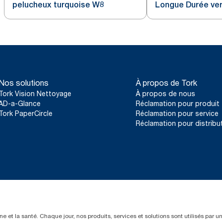
pelucheux turquoise W8
Longue Durée ve
Nos solutions
À propos de Tork
Tork Vision Nettoyage
À propos de nous
AD-a-Glance
Réclamation pour produit
Tork PaperCircle
Réclamation pour service
Réclamation pour distribu
e et la santé. Chaque jour, nos produits, services et solutions sont utilisés par 