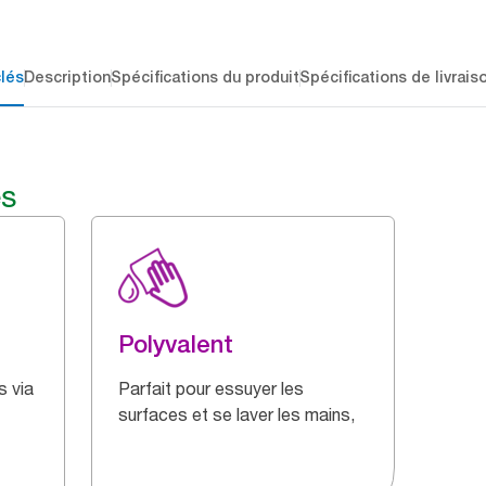
lés
Description
Spécifications du produit
Spécifications de livrais
és
Polyvalent
s via
Parfait pour essuyer les
surfaces et se laver les mains,