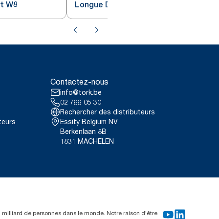
rt W8
Longue Durée jaune W8
Contactez-nous
info@tork.be
02 766 05 30
Rechercher des distributeurs
teurs
Essity Belgium NV
Berkenlaan 8B
1831 MACHELEN
un milliard de personnes dans le monde. Notre raison d’être