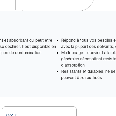
nt et absorbant qui peut être
Répond à tous vos besoins en 
e déchirer. Il est disponible en
avec la plupart des solvants,
isques de contamination
Multi-usage – convient à la p
générales nécessitant résist
d’absorption
Résistants et durables, ne se
peuvent être réutilisés
655100