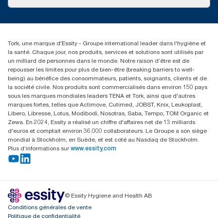
Réclamation pour produit
Réclamation pour service
info@tork.be
Réclamation pour distributeurs
02 766 05 30
Rechercher des distributeurs
Tork, une marque d'Essity - Groupe international leader dans l'hygiène et
Essity Belgium NV
la santé. Chaque jour, nos produits, services et solutions sont utilisés par
Berkenlaan 8B
un milliard de personnes dans le monde. Notre raison d’être est de
1831 MACHELEN
repousser les limites pour plus de bien-être (breaking barriers to well-
being) au bénéfice des consommateurs, patients, soignants, clients et de
la société civile. Nos produits sont commercialisés dans environ 150 pays
sous les marques mondiales leaders TENA et Tork, ainsi que d'autres
marques fortes, telles que Actimove, Cutimed, JOBST, Knix, Leukoplast,
Libero, Libresse, Lotus, Modibodi, Nosotras, Saba, Tempo, TOM Organic et
Zewa. En 2024, Essity a réalisé un chiffre d'affaires net de 13 milliards
d'euros et comptait environ 36.000 collaborateurs. Le Groupe a son siège
mondial à Stockholm, en Suède, et est coté au Nasdaq de Stockholm.
Plus d’informations sur
www.essity.com
© Essity Hygiene and Health AB
Conditions générales de vente
Politique de confidentialité