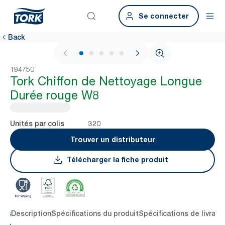
Se connecter
Back
1 / 5
194750
Tork Chiffon de Nettoyage Longue
Durée rouge W8
320
Unités par colis
Trouver un distributeur
Télécharger la fiche produit
lés
Description
Spécifications du produit
Spécifications de livrais