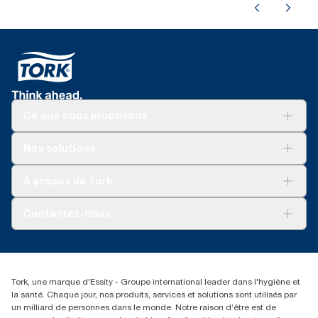
Ce que nous proposons
Solutions
Nos solutions
Développement durable
Tork Clean Care
Tork Vision Nettoyage
À propos de Tork
AD-a-Glance
Tork PaperCircle
À propos de nous
Contactez-nous
Réclamation pour produit
Réclamation pour service
info@tork.be
Réclamation pour distributeurs
02 766 05 30
Rechercher des distributeurs
Tork, une marque d'Essity - Groupe international leader dans l'hygiène et
Essity Belgium NV
la santé. Chaque jour, nos produits, services et solutions sont utilisés par
Berkenlaan 8B
un milliard de personnes dans le monde. Notre raison d’être est de
1831 MACHELEN