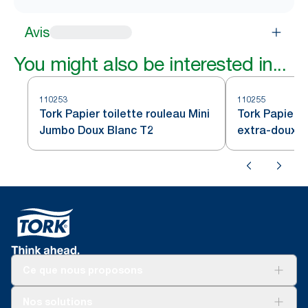
Avis
You might also be interested in...
110253
110255
Tork Papier toilette rouleau Mini
Tork Papier T
Jumbo Doux Blanc T2
extra-doux b
Ce que nous proposons
Solutions
Nos solutions