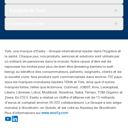
Développement durable
Tork Clean Care
Tork Vision Nettoyage
À propos de Tork
AD-a-Glance
Tork PaperCircle
À propos de nous
Contactez-nous
Réclamation pour produit
Réclamation pour service
info@tork.be
Réclamation pour distributeurs
02 766 05 30
Rechercher des distributeurs
Tork, une marque d'Essity - Groupe international leader dans l'hygiène et
Essity Belgium NV
la santé. Chaque jour, nos produits, services et solutions sont utilisés par
Berkenlaan 8B
un milliard de personnes dans le monde. Notre raison d’être est de
1831 MACHELEN
repousser les limites pour plus de bien-être (breaking barriers to well-
being) au bénéfice des consommateurs, patients, soignants, clients et de
la société civile. Nos produits sont commercialisés dans environ 150 pays
sous les marques mondiales leaders TENA et Tork, ainsi que d'autres
marques fortes, telles que Actimove, Cutimed, JOBST, Knix, Leukoplast,
Libero, Libresse, Lotus, Modibodi, Nosotras, Saba, Tempo, TOM Organic et
Zewa. En 2024, Essity a réalisé un chiffre d'affaires net de 13 milliards
d'euros et comptait environ 36.000 collaborateurs. Le Groupe a son siège
mondial à Stockholm, en Suède, et est coté au Nasdaq de Stockholm.
Plus d’informations sur
www.essity.com