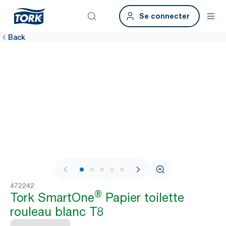
Se connecter
Back
1 / 8
472242
®
Tork SmartOne
Papier toilette
rouleau blanc T8