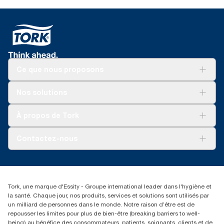
Ce que nous proposons
Solutions
Nos solutions
Développement durable
Tork Clean Care
Tork Vision Nettoyage
À propos de Tork
AD-a-Glance
Tork PaperCircle
À propos de nous
Contactez-nous
Réclamation pour produit
Réclamation pour service
info@tork.be
Réclamation pour distributeurs
02 766 05 30
Rechercher des distributeurs
Tork, une marque d'Essity - Groupe international leader dans l'hygiène et
Essity Belgium NV
la santé. Chaque jour, nos produits, services et solutions sont utilisés par
Berkenlaan 8B
un milliard de personnes dans le monde. Notre raison d’être est de
1831 MACHELEN
repousser les limites pour plus de bien-être (breaking barriers to well-
being) au bénéfice des consommateurs, patients, soignants, clients et de