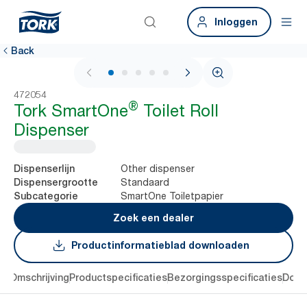
Inloggen
Back
1 / 6
472054
®
Tork SmartOne
Toilet Roll
Dispenser
Other dispenser
Dispenserlijn
Standaard
Dispensergrootte
SmartOne Toiletpapier
Subcategorie
Zoek een dealer
Productinformatieblad downloaden
en
Omschrijving
Productspecificaties
Bezorgingsspecificaties
Down