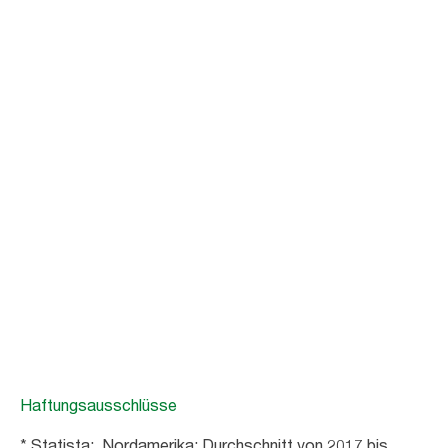
Weiterlesen
Abfall reduzieren
Tork PaperCircle
Setzen Sie Ihre Ziele für ein nachhaltiges Büro um und
tragen Sie dazu bei, den Abfall von Papierhandtüchern in
eine Ressource zu verwandeln
Mehr erfahren
Haftungsausschlüsse
* Statista: Nordamerika; Durchschnitt von 2017 bis