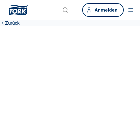
Anmelden
Zurück
Schaffen Sie ein
angenehmes
Waschraumerlebni
im Büro
Um Beschwerden zu reduzieren, sollte man dort ansetzen, wo
die Auswirkungen am größten sind: in den Waschräumen der
Büros, die für über 45 % der Beanstandungen in Gebäuden
verantwortlich sind.* Tork bietet nachhaltige Hygienelösungen,
die helfen, Waschräume gut und effizient zu betreiben.