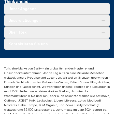
Unser Angebot
Lösungen
Unsere Lösungen
Nachhaltigkeit
Tork Clean Care
Tork Vision Reinigung
Über Tork
AD-a-Glance
Tork PaperCircle
Über uns
Kontaktieren Sie uns
Produktreklamation
Servicereklamation
torkmaster@essity.com
Spenderreklamation
+41 (0)848/810152
Finden Sie Ihren Vertriebspartner
Tork, eine Marke von Essity - ein global führendes Hygiene- und
Essity Switzerland AG
Gesundheitsunternehmen. Jeden Tag nutzen eine Milliarde Menschen
Parkstraße 1b
weltweit unsere Produkte und Lösungen. Wir wollen Grenzen überwinden -
6214 Schenkon
für mehr Wohlbefinden bei Verbraucher*innen, Patient*innen, Pflegekräften,
Mo-Do 8:00-16:30 | Fr 8:00-15:00
Kunden und Gesellschaft. Wir vertreiben unsere Produkte und Lösungen in
GLN: 7609999000928
rund 150 Ländern unter vielen starken Marken, darunter die
Weltmarktführer TENA und Tork, aber auch bekannte Marken wie Actimove,
Cutimed, JOBST, Knix, Leukoplast, Libero, Libresse, Lotus, Modibodi,
Nosotras, Saba, Tempo, TOM Organic, und Zewa. Essity beschäftigt
weltweit rund 36.000 Mitarbeitende. Der Umsatz im Jahr 2024 betrug ca.