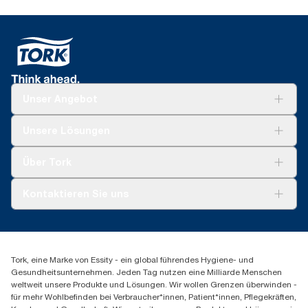
Unser Angebot
Lösungen
Unsere Lösungen
Nachhaltigkeit
Tork Clean Care
Tork Vision Reinigung
Über Tork
AD-a-Glance
Tork PaperCircle
Über uns
Kontaktieren Sie uns
Produktreklamation
Servicereklamation
torkmaster@essity.com
Spenderreklamation
+41 (0)848/810152
Finden Sie Ihren Vertriebspartner
Tork, eine Marke von Essity - ein global führendes Hygiene- und
Essity Switzerland AG
Gesundheitsunternehmen. Jeden Tag nutzen eine Milliarde Menschen
Parkstraße 1b
weltweit unsere Produkte und Lösungen. Wir wollen Grenzen überwinden -
6214 Schenkon
für mehr Wohlbefinden bei Verbraucher*innen, Patient*innen, Pflegekräften,
Mo-Do 8:00-16:30 | Fr 8:00-15:00