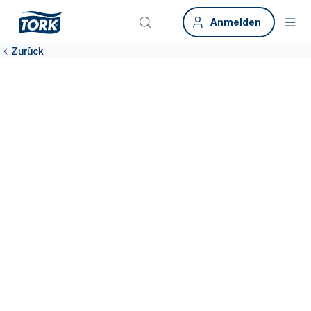
Anmelden
Zurück
Nachhaltigkeits-
Datentool
Greifen Sie mit dem Tork Focus4 Nachhaltigkeit Datentool auf