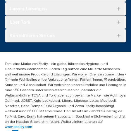
Lösungen
Unsere Lösungen
Nachhaltigkeit
Tork Clean Care
Tork Vision Reinigung
Über Tork
AD-a-Glance
Tork PaperCircle
Über uns
Kontaktieren Sie uns
Produktreklamation
Servicereklamation
torkmaster@essity.com
Spenderreklamation
+41 (0)848/810152
Finden Sie Ihren Vertriebspartner
Tork, eine Marke von Essity - ein global führendes Hygiene- und
Essity Switzerland AG
Gesundheitsunternehmen. Jeden Tag nutzen eine Milliarde Menschen
Parkstraße 1b
weltweit unsere Produkte und Lösungen. Wir wollen Grenzen überwinden -
6214 Schenkon
für mehr Wohlbefinden bei Verbraucher*innen, Patient*innen, Pflegekräften,
Mo-Do 8:00-16:30 | Fr 8:00-15:00
Kunden und Gesellschaft. Wir vertreiben unsere Produkte und Lösungen in
GLN: 7609999000928
rund 150 Ländern unter vielen starken Marken, darunter die
Weltmarktführer TENA und Tork, aber auch bekannte Marken wie Actimove,
Cutimed, JOBST, Knix, Leukoplast, Libero, Libresse, Lotus, Modibodi,
Nosotras, Saba, Tempo, TOM Organic, und Zewa. Essity beschäftigt
weltweit rund 36.000 Mitarbeitende. Der Umsatz im Jahr 2024 betrug ca.
13 Mrd. Euro. Essity hat seinen Hauptsitz in Stockholm (Schweden) und ist
an der Nasdaq Stockholm notiert. Weitere Informationen auf
www.essity.com