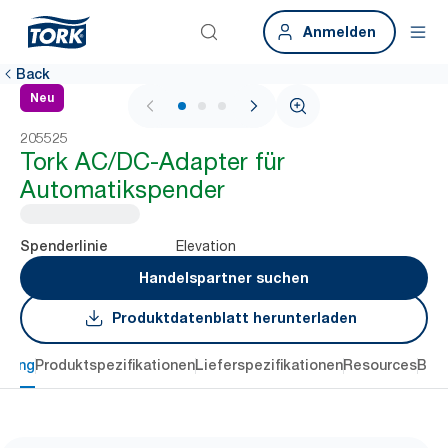
Anmelden
Back
Neu
1 / 3
205525
Tork AC/DC-Adapter für
Automatikspender
Elevation
Spenderlinie
Handelspartner suchen
Produktdatenblatt herunterladen
ibung
Produktspezifikationen
Lieferspezifikationen
Resources
Bew